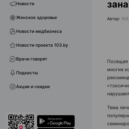
зана
Новости
Женское здоровье
Автор:
103
Новости медбизнеса
Новости проекта 103.by
Врачи говорят
Посещая 
многие и
Подкасты
рекоменд
«токсичн
Акции и скидки
нарушают
Тема лич
популярн
семинаро