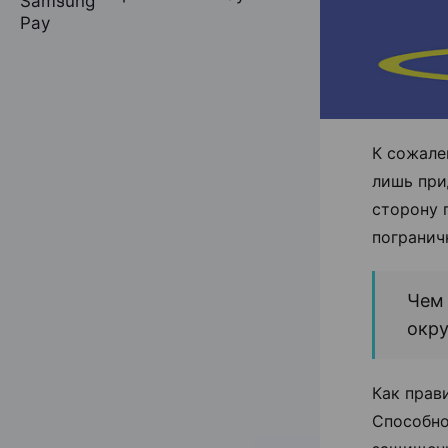
К сожале
лишь при
сторону 
погранич
Чем 
окр
Как прав
Способно