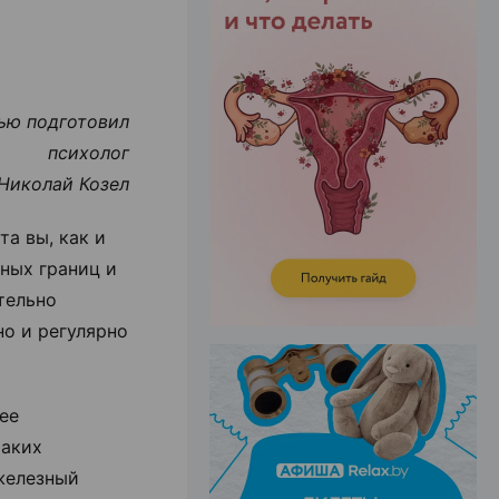
ЭФФЕКТИВНАЯ РЕКЛАМА НА САЙТЕ
ью подготовил
психолог
Николай Козел
а вы, как и
чных границ и
тельно
но и регулярно
ее
таких
 железный