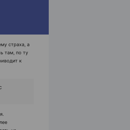
му страха, а
ь там, по ту
риводит к
с
я.
лее