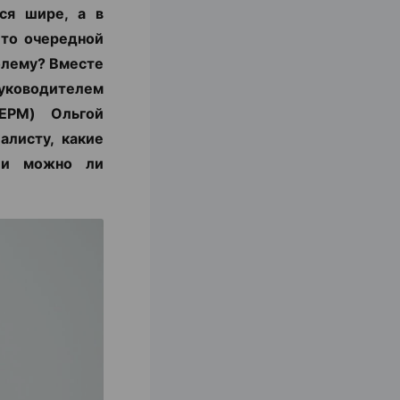
ся шире, а в
 то очередной
блему? Вместе
уководителем
ЕРМ) Ольгой
алисту, какие
с и можно ли