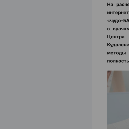
На расч
интернет
«чудо-БА
с врачо
Центра
Кудаленк
методы 
полность