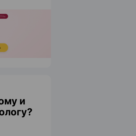
ому и
ологу?