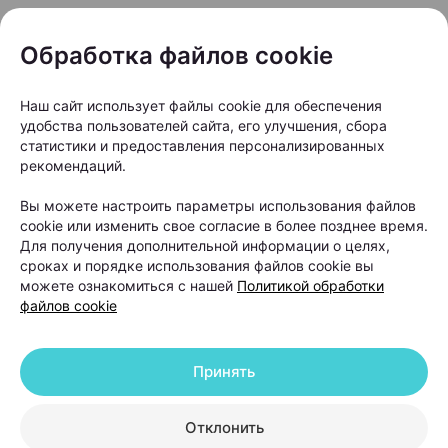
очередной «чудо-БАД». Но что делать, чтобы
действительно решить проблему? Вместе с
Обработка файлов cookie
врачом-косметологом и дерматологом,
основателем и руководителем Центра
Наш сайт использует файлы cookie для обеспечения
косметологии и дерматологии KODERM
удобства пользователей сайта, его улучшения, сбора
статистики и предоставления персонализированных
(КОДЕРМ) Ольгой Кудаленкиной разбираемся,
рекомендаций.
когда стоит обратиться к специалисту, какие
Вы можете настроить параметры использования файлов
методы сегодня используют для восстановления
cookie или изменить свое согласие в более позднее время.
волос и можно ли полностью остановить
Для получения дополнительной информации о целях,
облысение.
сроках и порядке использования файлов cookie вы
можете ознакомиться с нашей
Политикой обработки
файлов cookie
Принять
Отклонить