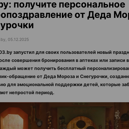
by: получите персональное
опоздравление от Деда Мо
гурочки
.by, 05.12.2025
03.by запустил для своих пользователей новый празд
осле совершения бронирования в аптеках или записи 
каждый может получить бесплатный персонализирова
ик-обращение от Деда Мороза и Снегурочки, создан
но для эмоциональной поддержки детей, которые за
ют непростой период.