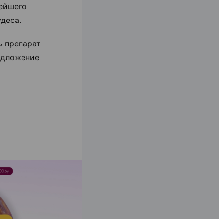
рейшего
деса.
ь препарат
редложение