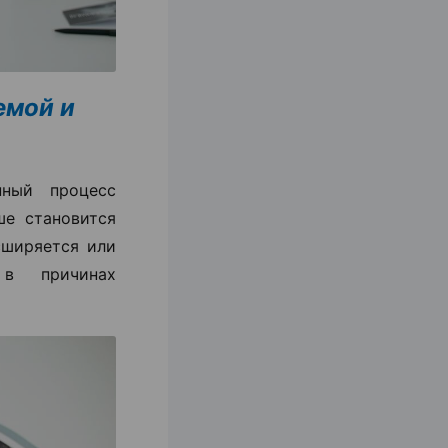
емой и
ный процесс
ше становится
сширяется или
 в причинах