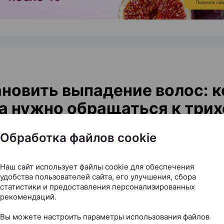
новить выпадение волос: к
а нужно обращаться к трих
.by, 20.07.2026
Обработка файлов cookie
еске остается все больше волос, пробор становит
Наш сайт использует файлы cookie для обеспечения
е советуют то витамины, то шампуни от выпадения,
удобства пользователей сайта, его улучшения, сбора
Д». Но что делать, чтобы действительно решить про
статистики и предоставления персонализированных
рекомендаций.
м-косметологом и дерматологом, основателем и р
 косметологии и дерматологии KODERM (КОД
Вы можете настроить параметры использования файлов