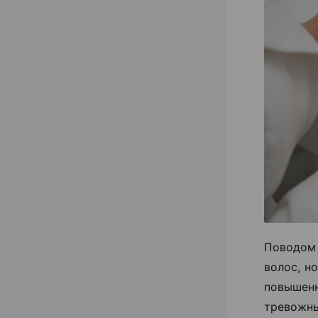
Поводом
волос, н
повышен
тревожн