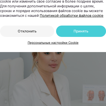
иной разбираемся, когда стоит обратиться к специ
cookie или изменить свое согласие в более позднее время.
Для получения дополнительной информации о целях,
сегодня используют для восстановления воло
сроках и порядке использования файлов cookie вы можете
ю остановить облысение.
ознакомиться с нашей
Политикой обработки файлов cookie
Отклонить
Принять
Персональные настройки Cookie