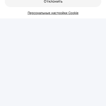
Отклонить
В такой ситуации даже качественный уход не
способен устранить основную причину проблемы.
Персональные настройки Cookie
Поэтому лечение обычно начинается не с
процедур, а с диагностики. На приеме специалист
оценивает состояние волос и кожи головы,
собирает анамнез, а при необходимости назначает
дополнительные обследования.