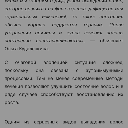
Когда человек замечает усиленное выпадение
волос, первый вопрос обычно звучит одинаково:
можно ли это остановить? Ответ зависит от
причины проблемы.
У женщин выпадение волос чаще
связано с гормональными
изменениями, дефицитными
состояниями, стрессом,
беременностью, заболеваниями
щитовидной железы или
восстановлением после перенесенных
заболеваний. У мужчин на первом
месте стоит андрогенетическая
алопеция — наследственный тип
облысения, при котором волосы