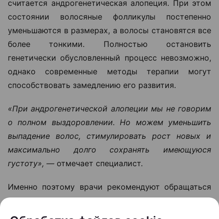
постепенно истончаются и перестают
расти в определенных зонах.
Однако не любое выпадение волос означает
необратимую потерю густоты.