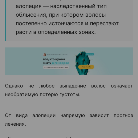
терапии. Поэтому план лечения всегда
составляется индивидуально после
обследования», —
отмечает Ольга
Кудаленкина.
Именно поэтому специалисты советуют не тратить
месяцы на эксперименты с косметическими
средствами, а сначала выяснить причину
выпадения волос. От правильного диагноза во
многом зависит и эффективность дальнейшего
лечения.
Почему выпадают волосы и
можно ли остановить этот
процесс