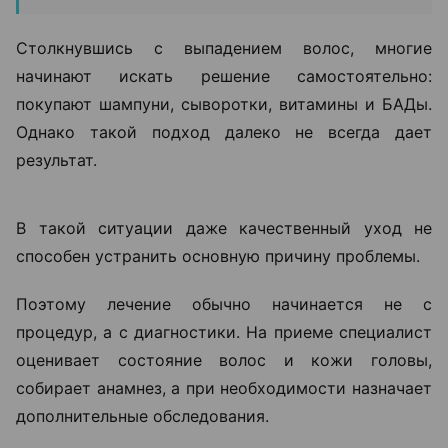
«Если человек замечает выраженное
выпадение волос, изменение их
структуры или появление участков
облысения, откладывать визит к
специалисту не стоит. Чем раньше
начинается диагностика, тем больше
возможностей повлиять на
ситуацию», —
объясняет Ольга
Кудаленкина.
Столкнувшись с выпадением волос, многие
начинают искать решение самостоятельно:
покупают шампуни, сыворотки, витамины и БАДы.
Однако такой подход далеко не всегда дает
результат.