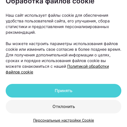
Обработка файлов cookie
Наш сайт использует файлы cookie для обеспечения
удобства пользователей сайта, его улучшения, сбора
статистики и предоставления персонализированных
рекомендаций.
Вы можете настроить параметры использования файлов
От вида алопеции напрямую зависит прогноз
cookie или изменить свое согласие в более позднее время.
лечения.
Для получения дополнительной информации о целях,
сроках и порядке использования файлов cookie вы
можете ознакомиться с нашей
Политикой обработки
«Если мы говорим о диффузном выпадении волос,
файлов cookie
которое возникло на фоне стресса, дефицитов или
гормональных изменений, то такие состояния
Принять
обычно хорошо поддаются терапии. После
устранения причины и курса лечения волосы
Отклонить
постепенно восстанавливаются», —
объясняет
Ольга Кудаленкина.
Персональные настройки Cookie