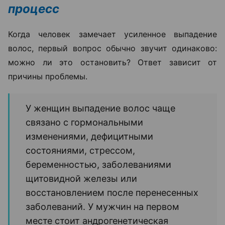
считается
трихоскопия
— исследование кожи
головы и волос под многократным увеличением.
Оно позволяет оценить состояние волосяных
фолликулов, плотность волос и выявить признаки
различных видов алопеции.
Кроме того, пациенту могут рекомендовать
анализы крови для оценки уровня железа,
ферритина, витаминов, гормонов и других
показателей, которые могут влиять на рост волос.
«Не всем пациентам сразу нужны
процедуры. Иногда проблему удается
решить с помощью коррекции
дефицитов, лечения сопутствующих
заболеваний или медикаментозной