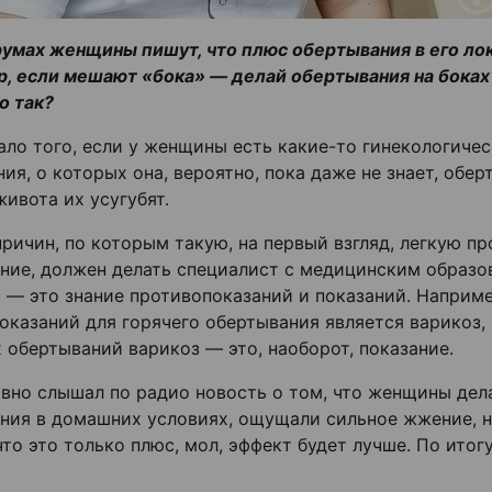
умах женщины пишут, что плюс обертывания в его ло
, если мешают «бока» — делай обертывания на боках
о так?
ало того, если у женщины есть какие-то гинекологиче
ия, о которых она, вероятно, пока даже не знает, обер
живота их усугубят.
причин, по которым такую, на первый взгляд, легкую пр
ние, должен делать специалист с медицинским образов
я — это знание противопоказаний и показаний. Наприме
оказаний для горячего обертывания является варикоз, 
 обертываний варикоз — это, наоборот, показание.
авно слышал по радио новость о том, что женщины дел
ния в домашних условиях, ощущали сильное жжение, н
что это только плюс, мол, эффект будет лучше. По итог