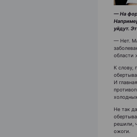
— На фор
Например
уйдут. Эт
— Нет. М
заболеван
области 
К слову, 
обертыва
И главна
противоп
холодных
Не так д
обертыва
решили, 
ожоги.