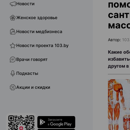
помо
Новости
сант
Женское здоровье
мас
Новости медбизнеса
Автор:
103
Новости проекта 103.by
Какие об
избавить
Врачи говорят
другом в
Подкасты
Акции и скидки