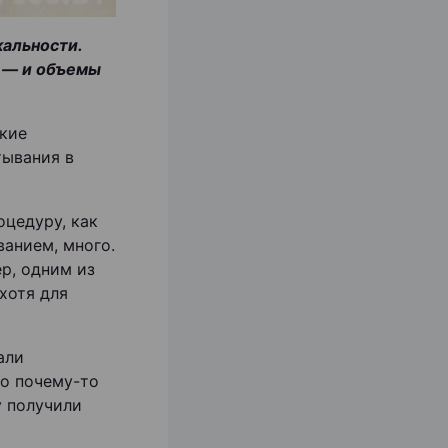
кальности.
 — и объемы
ские
тывания в
оцедуру, как
анием, много.
р, одним из
хотя для
али
о почему-то
у получили