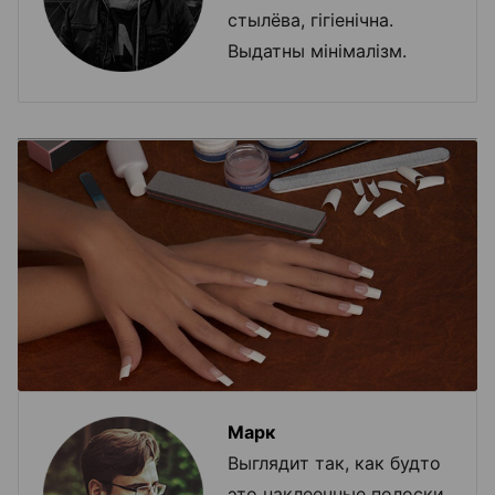
стылёва, гігіенічна.
Выдатны мінімалізм.
Марк
Выглядит так, как будто
это наклеенные полоски