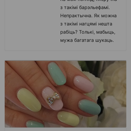
з такімі барэльефамі.
Непрактычна. Як можна
з такімі нагцямі нешта
рабіць? Толькі, мабыць,
мужа багатага шукаць.