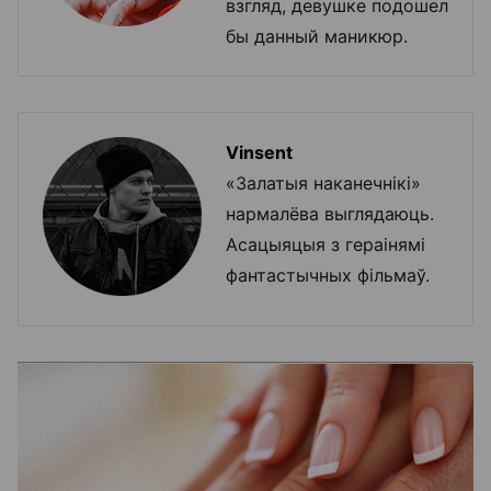
взгляд, девушке подошел
бы данный маникюр.
Vinsent
«Залатыя наканечнікі»
нармалёва выглядаюць.
Асацыяцыя з гераінямі
фантастычных фільмаў.