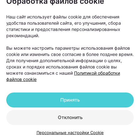
Обработка файлов cookie
часа рисовать снежинки
с оленями на ногтях —
Наш сайт использует файлы cookie для обеспечения
удобства пользователей сайта, его улучшения, сбора
что за дикость? Лучше
статистики и предоставления персонализированных
бы ты что-нибудь
рекомендаций.
полезное сделала. Но
Вы можете настроить параметры использования файлов
выглядит и правда
cookie или изменить свое согласие в более позднее время.
ничего так.
Для получения дополнительной информации о целях,
сроках и порядке использования файлов cookie вы
можете ознакомиться с нашей
Политикой обработки
файлов cookie
Саша
Принять
Конкретно для меня
тревожный звоночек —
Отклонить
это что-то вычурное на
ногтях. А в остальном,
Персональные настройки Cookie
как писал один парень,