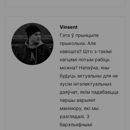
Vinsent
Гэта ў прынцыпе
прыкольна. Але
навошта? Што з такімі
нагцямі потым рабіць
можна? Напэўна, яны
будуць актуальны для не
зусім інтэлектуальных
дзяўчат, якім падабаецца
першы варыянт
манікюру, які мы
разглядалі. З
барэльефнымі