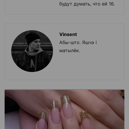
будут думать, что ей 16.
Vinsent
Абы-што. Яшчэ і
матылёк.