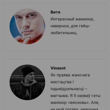
Витя
Интересный маникюр,
наверное, для гейш-
любительниц.
Vinsent
Як праява жаночага
мастацтва і
індывідуальнасці –
магчыма. Я б назваў гэты
манікюр «вясновы». Але,
на мой погляд, нязручна