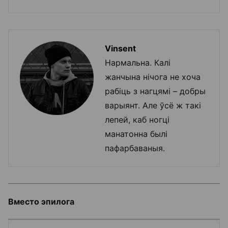
Vinsent
Нармальна. Калі
жанчына нічога не хоча
рабіць з нагцямі – добры
варыянт. Але ўсё ж такі
лепей, каб ногці
манатонна былі
пафарбаваныя.
Вместо эпилога