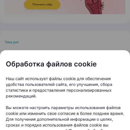
Тема дня
Остановить выпадение
Обработка файлов cookie
волос: кому и когда
нужно обращаться к
Наш сайт использует файлы cookie для обеспечения
трихологу?
удобства пользователей сайта, его улучшения, сбора
статистики и предоставления персонализированных
рекомендаций.
Автор:
103.by, 20.07.2026
Вы можете настроить параметры использования файлов
cookie или изменить свое согласие в более позднее время.
На расческе остается все больше волос, пробор
Для получения дополнительной информации о целях,
становится шире, а в интернете советуют то
сроках и порядке использования файлов cookie вы