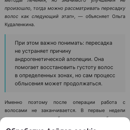
произошло, тогда можно рассматривать пересадку
волос как следующий этап», —
объясняет Ольга
Кудаленкина.
При этом важно понимать: пересадка
не устраняет причину
андрогенетической алопеции. Она
помогает восстановить густоту волос
в определенных зонах, но сам процесс
облысения может продолжаться.
Именно поэтому после операции работа с
волосами не заканчивается. В первые недели
после пересадки необходимо строго соблюдать
рекомендации хирурга. Обычно пациентам