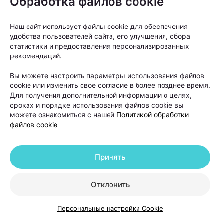
Обработка файлов cookie
советуют:
Наш сайт использует файлы cookie для обеспечения
избегать интенсивных физических нагрузок;
удобства пользователей сайта, его улучшения, сбора
отказаться от посещения бани и сауны;
статистики и предоставления персонализированных
рекомендаций.
не загорать и не находиться долго под
прямыми солнечными лучами;
Вы можете настроить параметры использования файлов
cookie или изменить свое согласие в более позднее время.
временно отказаться от агрессивных средств
Для получения дополнительной информации о целях,
для укладки;
сроках и порядке использования файлов cookie вы
можете ознакомиться с нашей
Политикой обработки
не использовать пилинги для кожи головы.
файлов cookie
Отдельное внимание уделяется восстановлению
кожи головы и приживлению пересаженных
Принять
фолликулов. Для этого в программы реабилитации
нередко включают плазмотерапию и светолечение.
Отклонить
Персональные настройки Cookie
«Светолечение и плазмотерапия