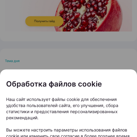
Тема дня
Остановить выпадение
Обработка файлов cookie
волос: кому и когда
нужно обращаться к
Наш сайт использует файлы cookie для обеспечения
трихологу?
удобства пользователей сайта, его улучшения, сбора
статистики и предоставления персонализированных
рекомендаций.
Автор:
103.by, 20.07.2026
Вы можете настроить параметры использования файлов
cookie или изменить свое согласие в более позднее время.
На расческе остается все больше волос, пробор