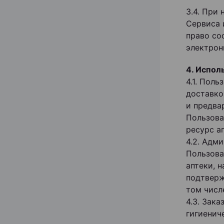
3.4. При
Сервиса 
право со
электрон
4. Испол
4.1. Пол
доставко
и предва
Пользова
ресурс а
4.2. Адм
Пользова
аптеки, 
подтверж
том числ
4.3. Зак
гигиенич