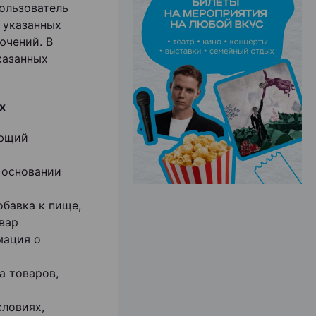
Пользователь
 указанных
ючений. В
ЭФФЕКТИВНАЯ РЕКЛАМА НА САЙТЕ
казанных
х
еющий
 основании
бавка к пище,
вар
мация о
а товаров,
словиях,