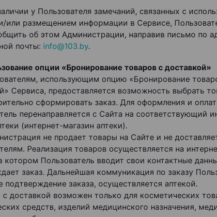
 наличии у Пользователя замечаний, связанных с испол
и/или размещением информации в Сервисе, Пользоват
общить об этом Администрации, направив письмо по а
ной почты:
info@103.by
.
ьзование опции «Бронирование товаров с доставкой»
ьзователям, использующим опцию «Бронирование товар
й» Сервиса, предоставляется возможность выбрать то
рительно сформировать заказ. Для оформления и оплат
тель перенаправляется с Сайта на соответствующий и
птеки (интернет-магазин аптеки).
инистрация не продает товары на Сайте и не доставляе
телям. Реализация товаров осуществляется на интерн
на котором Пользователь вводит свои контактные данн
дает заказ. Дальнейшая коммуникация по заказу Польз
е подтверждение заказа, осуществляется аптекой.
аз с доставкой возможен только для косметических тов
еских средств, изделий медицинского назначения, мед