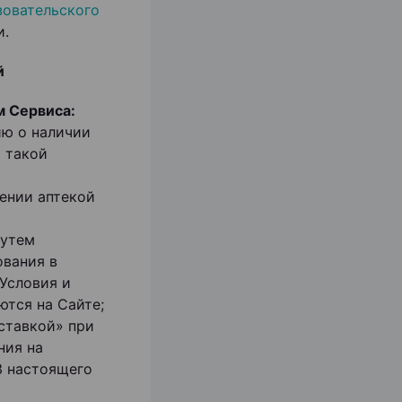
овательского
и.
й
м Сервиса:
ию о наличии
и такой
нении аптекой
путем
ования в
Условия и
ются на Сайте;
оставкой» при
ния на
3 настоящего