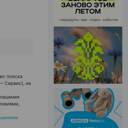
ЭФФЕКТИВНАЯ РЕКЛАМА НА САЙТЕ
вис поиска
— Сервис), на
глашения
ловиями,
ашением