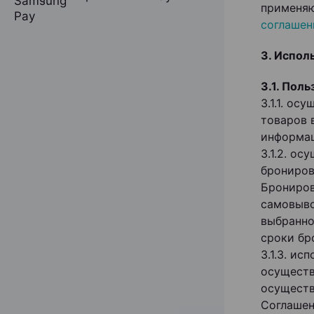
применяю
соглашен
3. Испол
3.1. Пол
3.1.1. о
товаров 
информац
3.1.2. о
брониров
Брониров
самовыво
выбранно
сроки бр
3.1.3. и
осуществ
осуществ
Соглашен