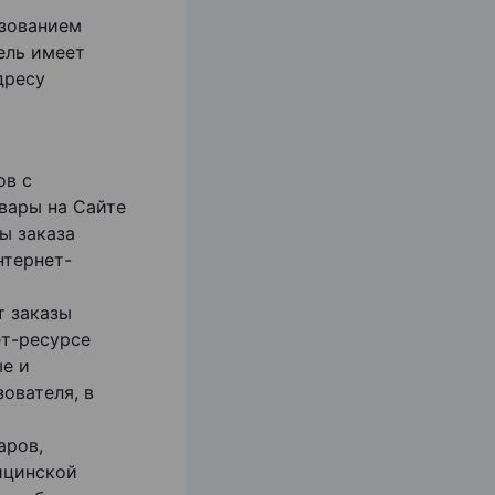
ьзованием
ель имеет
дресу
ов с
вары на Сайте
ы заказа
нтернет-
т заказы
ет-ресурсе
ые и
ователя, в
аров,
ицинской