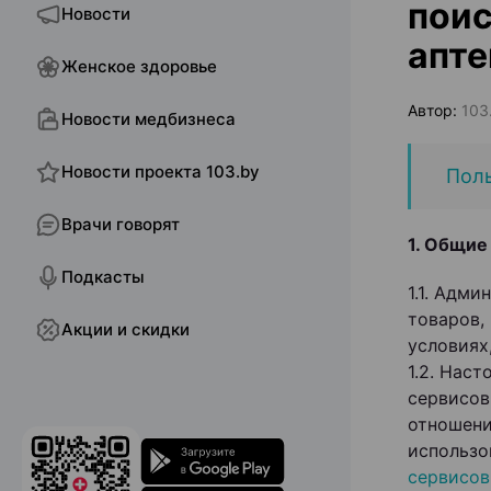
поис
Новости
апт
Женское здоровье
Автор:
103.
Новости медбизнеса
Новости проекта 103.by
Поль
Врачи говорят
1. Общие
Подкасты
1.1. Адм
товаров,
Акции и скидки
условиях
1.2. Нас
сервисов
отношени
использо
сервисов