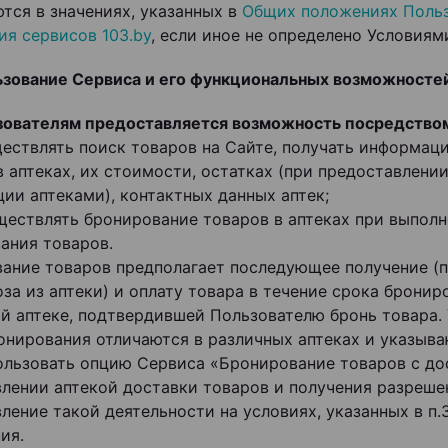
тся в значениях, указанных в
Общих положениях Польз
ия сервисов 103.by
, если иное не определено Условиям
ьзование Сервиса и его функциональных возможносте
ьзователям предоставляется возможность посредство
существлять поиск товаров на Сайте, получать информац
в аптеках, их стоимости, остатках (при предоставлени
ии аптеками), контактных данных аптек;
существлять бронирование товаров в аптеках при выпол
ания товаров.
ание товаров предполагает последующее получение (
за из аптеки) и оплату товара в течение срока бронир
й аптеке, подтвердившей Пользователю бронь товара. 
онирования отличаются в различных аптеках и указыва
спользовать опцию Сервиса «Бронирование товаров с д
лении аптекой доставки товаров и получения разреше
ление такой деятельности на условиях, указанных в п.
ия.