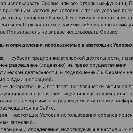
иная использовать Сервис или его отдельные функции, 
я принявшим настоящие Условия, а также условия всех
ументов, в полном объеме, без всяких оговорок и искл
есогласия Пользователя с какими-либо из положений у
ов Пользователь не вправе использовать Сервис.
ны и определения, используемые в настоящих Условия
ка
— субъект предпринимательской деятельности, им
ное разрешение (лицензию) на право осуществления
тической деятельности, и подключенный к Сервису на
ия с Администрацией.
р
— лекарственный препарат, биологически активная до
медицинского назначения, медицинская техника или то
твенного ассортимента, реализуемый аптеками, инфор
размещается на Сайте.
вия
– настоящие Условия использования сервиса поиск
мых аптеками.
е термины и определения, используемые в настоящих У