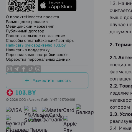
1.3. Нач
считаетс
О проекте
Новости проекта
выше док
Размещение рекламы
случае н
Медицинский маркетинг
Публичный договор
документ
Пользовательское соглашение
Способы оплаты
Вакансии
Партнёры
2. Терми
Написать руководителю 103.by
Написать в поддержку
Персональные настройки cookie
2.1. Апте
Обработка персональных данных
специаль
фармацев
соглашен
Разместить новость
2.2. Това
изделие 
нелекарс
© 2026 ООО «Артокс Лаб», УНП 191700409
котором 
2.3. Усло
реализуе
2.4. Ины