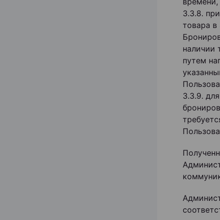
времени,
3.3.8. п
товара в
Брониров
наличии 
путем на
указанны
Пользова
3.3.9. д
брониров
требуетс
Пользова
Полученн
Админист
коммуник
Админист
соответс