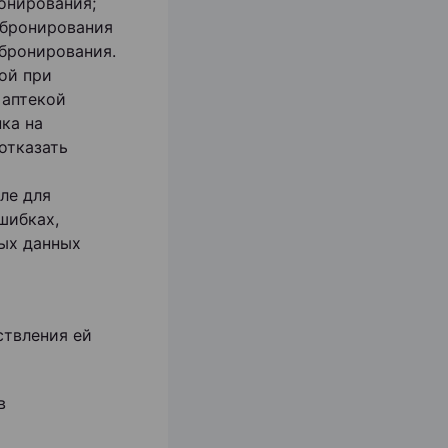
онирования;
 бронирования
 бронирования.
ой при
 аптекой
ка на
отказать
ле для
шибках,
ных данных
ствления ей
в