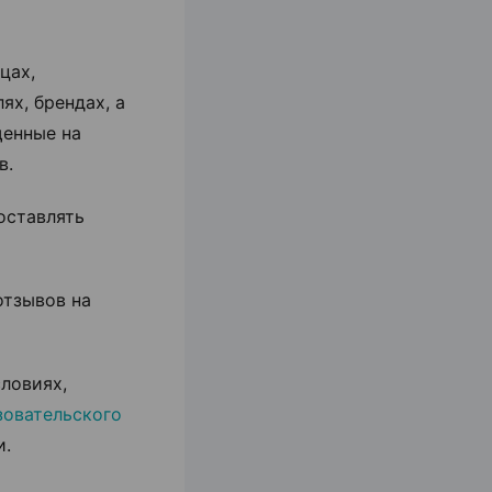
цах,
ях, брендах, а
щенные на
в.
оставлять
отзывов на
ловиях,
овательского
и.