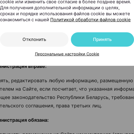
cookie или изменить свое согласие в более позднее время.
редоставлять по требованию Администрации документы,
Для получения дополнительной информации о целях,
дающие достоверность информации, указываемой в 
сроках и порядке использования файлов cookie вы можете
ознакомиться с нашей
Политикой обработки файлов cookie
амостоятельно нести ответственность за содержание р
Отклонить
Принять
нтария (отзыва), урегулировать любые возможные пре
третьих лиц.
Персональные настройки Cookie
инистрация вправе:
далять, редактировать любую информацию, размещенную
телем на Сайте, если посчитает, что указанная инфор
щее законодательство Республики Беларусь, требован
тельского соглашения, права третьих лиц.
инистрация обязана: