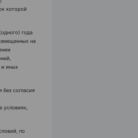
)
ок которой
(одного) года
размещенных на
ении
ений,
 и иных
я без согласия
,
а условиях,
словий, по