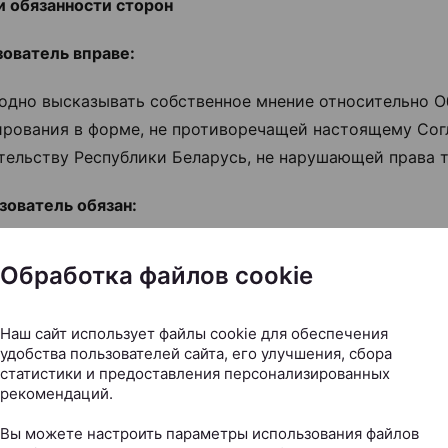
 и обязанности сторон
зователь вправе:
вободно высказывать собственное мнение относительно 
рования в форме, не противоречащей настоящему Со
тельству Республики Беларусь, не нарушающей права т
ьзователь обязан:
ри размещении комментариев (отзывов) соблюдать дейс
Обработка файлов cookie
тельство Республики Беларусь,
Пользовательское сог
ри размещении комментариев (отзывов) действовать до
Наш сайт использует файлы cookie для обеспечения
удобства пользователей сайта, его улучшения, сбора
 уважать честь, достоинство, деловую репутацию друг
статистики и предоставления персонализированных
телей, деловую репутацию организаций, вести себя ко
рекомендаций.
 вежливо;
Вы можете настроить параметры использования файлов