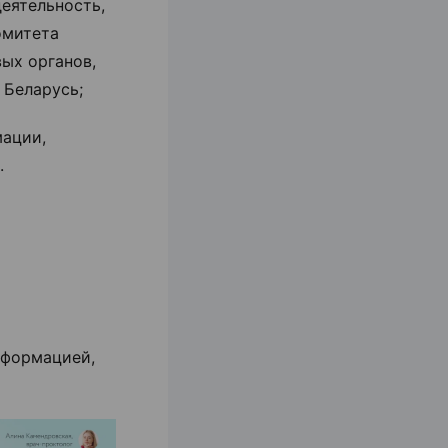
еятельность,
омитета
ых органов,
 Беларусь;
мации,
.
информацией,