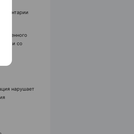
комментарии
азмещенного
тензии со
мация нарушает
ия