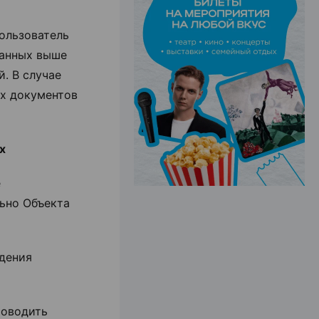
Пользователь
ЭФФЕКТИВНАЯ РЕКЛАМА НА САЙТЕ
занных выше
й. В случае
ых документов
х
е
ьно Объекта
дения
роводить