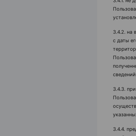
3.4.1. н
Пользова
установл
3.4.2. на
с даты е
территор
Пользова
полученн
сведений
3.4.3. п
Пользова
осуществ
указанн
3.4.4. пр