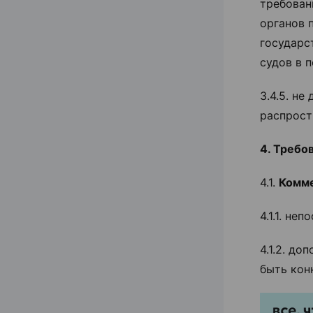
требован
органов 
государс
судов в 
3.4.5. н
распрост
4. Требо
4.1.
Комме
4.1.1. н
4.1.2. д
быть кон