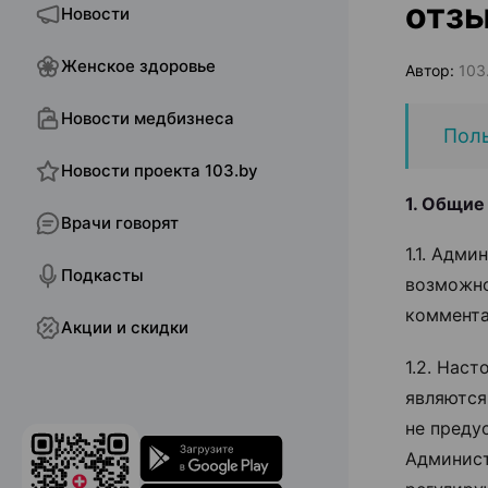
отзы
Новости
Женское здоровье
Автор:
103.
Новости медбизнеса
Поль
Новости проекта 103.by
1. Общие
Врачи говорят
1.1. Адм
Подкасты
возможно
коммента
Акции и скидки
1.2. Нас
являютс
не преду
Админист