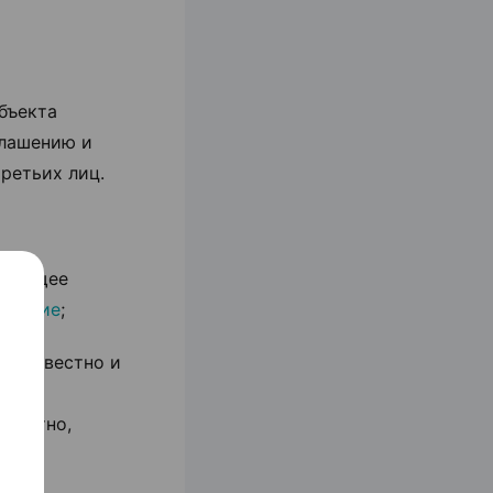
Объекта
глашению и
ретьих лиц.
твующее
лашение
;
бросовестно и
их
рректно,