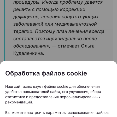
процедуры. Иногда проблему удается
решить с помощью коррекции
дефицитов, лечения сопутствующих
заболеваний или медикаментозной
терапии. Поэтому план лечения всегда
составляется индивидуально после
обследования», —
отмечает Ольга
Кудаленкина.
Именно поэтому специалисты советуют не тратить
Обработка файлов cookie
месяцы на эксперименты с косметическими
средствами, а сначала выяснить причину
Наш сайт использует файлы cookie для обеспечения
удобства пользователей сайта, его улучшения, сбора
выпадения волос. От правильного диагноза во
статистики и предоставления персонализированных
многом зависит и эффективность дальнейшего
рекомендаций.
лечения.
Вы можете настроить параметры использования файлов