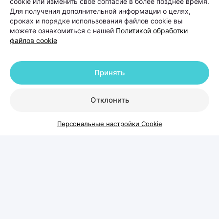
cookie или изменить свое согласие в более позднее время.
Почему выпадают волосы и
Для получения дополнительной информации о целях,
можно ли остановить этот
сроках и порядке использования файлов cookie вы
можете ознакомиться с нашей
Политикой обработки
процесс
файлов cookie
Когда человек замечает усиленное выпадение
Принять
волос, первый вопрос обычно звучит одинаково:
можно ли это остановить? Ответ зависит от
Отклонить
причины проблемы.
Персональные настройки Cookie
У женщин выпадение волос чаще
связано с гормональными
изменениями, дефицитными
состояниями, стрессом,
беременностью, заболеваниями
щитовидной железы или
восстановлением после перенесенных