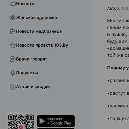
Новости
Автор:
103
Женское здоровье
Многие ж
своим ве
Новости медбизнеса
и нужно,
будущих 
Новости проекта 103.by
«домашне
той же о
Врачи говорят
Почему у
Подкасты
•развива
Акции и скидки
•растут 
•увеличи
•толщина