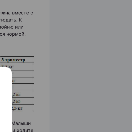
лжна вместе с
людать. К
войню или
ься нормой.
ости. Малыши
руки и ходите