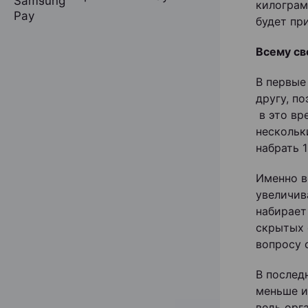
килограм
будет пр
Всему св
В первые
другу, п
в это вр
нескольк
набрать 1
Именно в
увеличив
набирает
скрытых 
вопросу 
В послед
меньше и
ведь орг