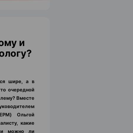
ому и
ологу?
ся шире, а в
 то очередной
блему? Вместе
уководителем
ЕРМ) Ольгой
алисту, какие
с и можно ли