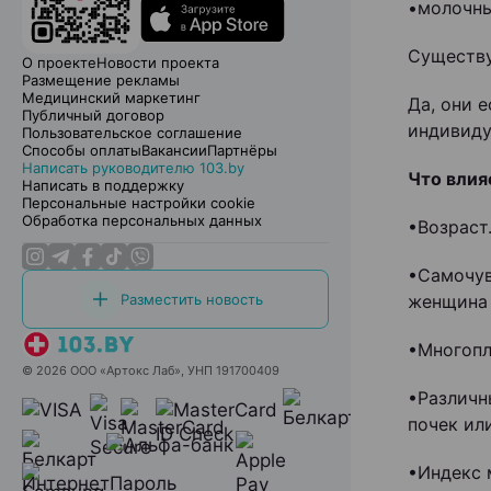
•молочны
Существу
О проекте
Новости проекта
Размещение рекламы
Медицинский маркетинг
Да, они 
Публичный договор
индивиду
Пользовательское соглашение
Способы оплаты
Вакансии
Партнёры
Написать руководителю 103.by
Что влия
Написать в поддержку
Персональные настройки cookie
Обработка персональных данных
•Возраст
•Самочув
Разместить новость
женщина 
•Многопл
© 2026 ООО «Артокс Лаб», УНП 191700409
•Различн
почек ил
•Индекс 