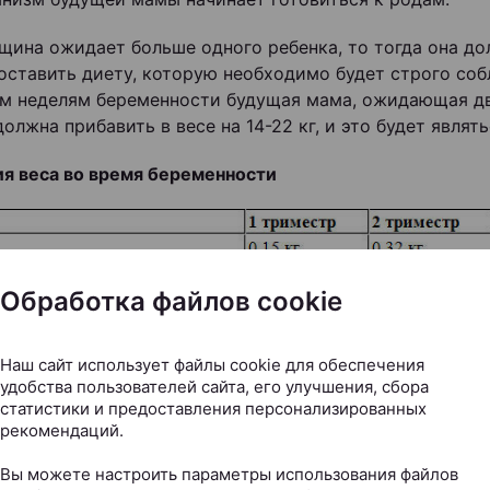
щина ожидает больше одного ребенка, то тогда она до
оставить диету, которую необходимо будет строго соб
м неделям беременности будущая мама, ожидающая д
олжна прибавить в весе на 14-22 кг, и это будет являт
я веса во время беременности
Обработка файлов cookie
Наш сайт использует файлы cookie для обеспечения
удобства пользователей сайта, его улучшения, сбора
статистики и предоставления персонализированных
рекомендаций.
сь, что не сможете вернуться в форму после беременн
Вы можете настроить параметры использования файлов
 мамам сбросить лишний вес. Чаще берите ребенка на 