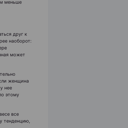
ем меньше
ться друг к
рее наоборот:
ере
нная может
тельно
Если женщина
у нее
по этому
весе все
ту тенденцию,