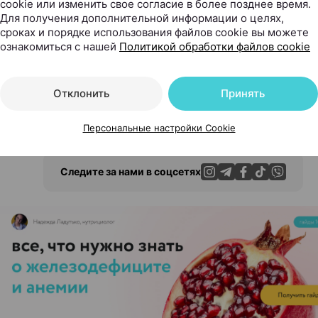
cookie или изменить свое согласие в более позднее время.
это будет прекрасной тренировкой для мышц рук. Пос
Для получения дополнительной информации о целях,
ирать вес, а значит, увеличится и ваша нагрузка. Прогу
сроках и порядке использования файлов cookie вы можете
ознакомиться с нашей
Политикой обработки файлов cookie
 — также неплохая физическая нагрузка. Поддержива
ка гуляете, и лишние килограммы начнут постепенно ух
бывать и о занятиях спортом. Главное, запастить терпе
Отклонить
Принять
да все непременно получится.
Персональные настройки Cookie
Следите за нами в соцсетях
ЭФФЕКТИВНАЯ РЕКЛАМА НА САЙТЕ