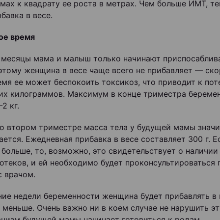
мах к квадрату ее роста в метрах. Чем больше ИМТ, т
ибавка в весе.
ое время
 месяцы мама и малыш только начинают приспосаблива
оэтому женщина в весе чаще всего не прибавляет — ско
емя ее может беспокоить токсикоз, что приводит к пот
их килограммов. Максимум в конце триместра береме
-2 кг.
о втором триместре масса тела у будущей мамы значи
ается. Ежедневная прибавка в весе составляет 300 г. 
 больше, то, возможно, это свидетельствует о наличии 
отеков, и ей необходимо будет проконсультироваться 
с врачом.
ние недели беременности женщина будет прибавлять в 
 меньше. Очень важно ни в коем случае не нарушить э
анизм будущей мамы начинает готовиться к родам.