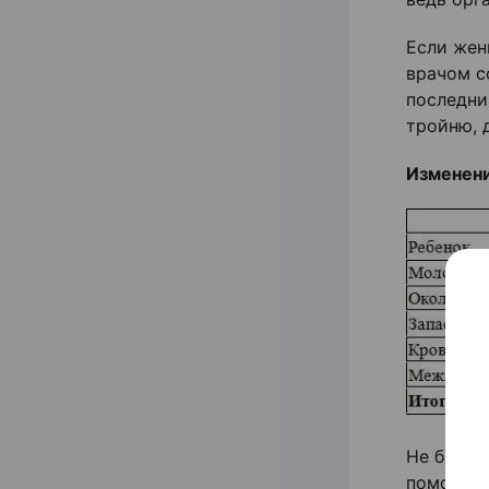
Если жен
врачом с
последни
тройню, д
Изменени
Не бойте
помогают