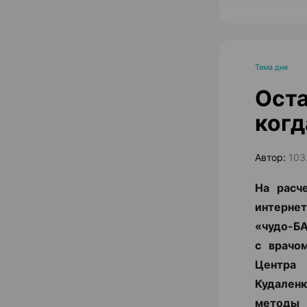
Тема дня
Оста
когд
Автор:
103
На расч
интернет
«чудо-БА
с врачо
Центра
Кудаленк
методы 