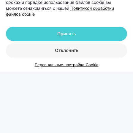
сроках и порядке использования файлов cookie вы
можете ознакомиться с нашей
Политикой обработки
файлов cookie
Принять
Отклонить
В такой ситуации даже качественный уход не
способен устранить основную причину проблемы.
Персональные настройки Cookie
Поэтому лечение обычно начинается не с
процедур, а с диагностики. На приеме специалист
оценивает состояние волос и кожи головы,
собирает анамнез, а при необходимости назначает
дополнительные обследования.