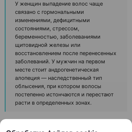
Почему выпадают волосы и
можно ли остановить этот
процесс
Когда человек замечает усиленное выпадение
волос, первый вопрос обычно звучит одинаково:
можно ли это остановить? Ответ зависит от
причины проблемы.
У женщин выпадение волос чаще
связано с гормональными
изменениями, дефицитными
состояниями, стрессом,
беременностью, заболеваниями
щитовидной железы или