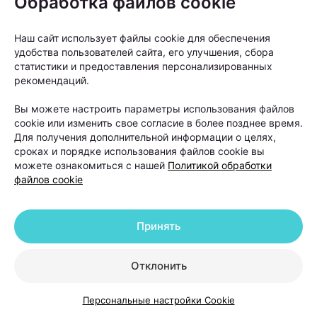
Обработка файлов cookie
восстановлением после перенесенных
заболеваний. У мужчин на первом
Наш сайт использует файлы cookie для обеспечения
месте стоит андрогенетическая
удобства пользователей сайта, его улучшения, сбора
алопеция — наследственный тип
статистики и предоставления персонализированных
рекомендаций.
облысения, при котором волосы
постепенно истончаются и перестают
Вы можете настроить параметры использования файлов
cookie или изменить свое согласие в более позднее время.
расти в определенных зонах.
Для получения дополнительной информации о целях,
сроках и порядке использования файлов cookie вы
можете ознакомиться с нашей
Политикой обработки
файлов cookie
Принять
Однако не любое выпадение волос означает
Отклонить
необратимую потерю густоты.
Персональные настройки Cookie