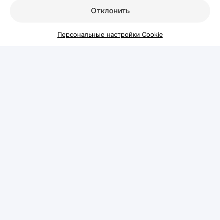
этим делать
Отклонить
Каждый день человек теряет волосы — это
Персональные настройки Cookie
естественный процесс обновления. Но если волос
на расческе, подушке или в душе становится
заметно больше обычного, а пробор на голове
постепенно расширяется или появляются участки
поредения, стоит разобраться в причинах
происходящего.