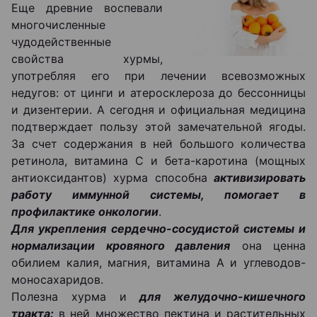
Еще древние воспевали
многочисленные
чудодейственные
свойства хурмы,
употребляя его при лечении всевозможных
недугов: от цинги и атеросклероза до бессонницы
и дизентерии. А сегодня и официальная медицина
подтверждает пользу этой замечательной ягоды.
За счет содержания в ней большого количества
ретинола, витамина С и бета-каротина (мощных
антиоксидантов) хурма способна
активизировать
работу иммунной системы, помогает в
профилактике онкологии
.
Для укрепления сердечно-сосудистой системы и
нормализации кровяного давления
она ценна
обилием калия, магния, витамина А и углеводов-
моносахаридов.
Полезна хурма и
для желудочно-кишечного
тракта:
в ней множество пектина и растительных