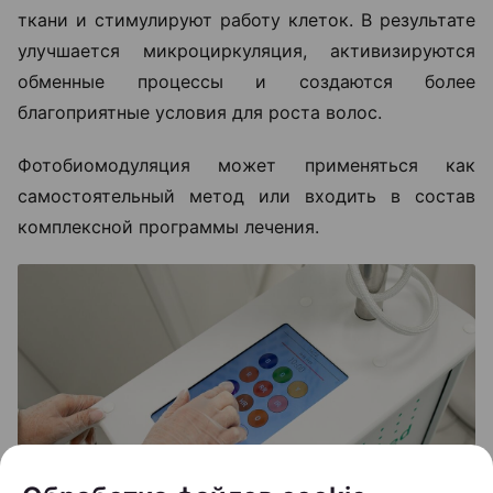
ткани и стимулируют работу клеток. В результате
улучшается микроциркуляция, активизируются
обменные процессы и создаются более
благоприятные условия для роста волос.
Фотобиомодуляция может применяться как
самостоятельный метод или входить в состав
комплексной программы лечения.