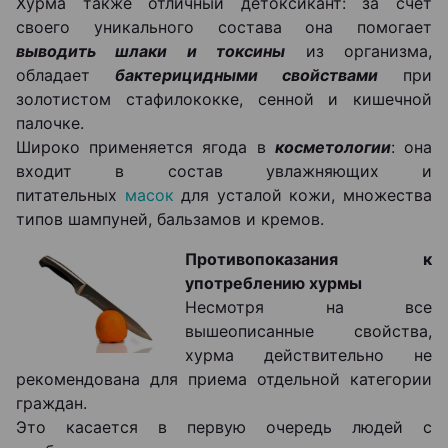
Хурма также отличный детоксикант: за счет
своего уникального состава она помогает
выводить шлаки и токсины
из организма,
обладает
бактерицидными свойствами
при
золотистом стафилококке, сенной и кишечной
палочке.
Широко применяется ягода в
косметологии
: она
входит в состав увлажняющих и
питательных
масок
для усталой кожи, множества
типов шампуней, бальзамов и кремов.
Противопоказания к
употреблению хурмы
Несмотря на все
вышеописанные свойства,
хурма действительно не
рекомендована для приема отдельной категории
граждан.
Это касается в первую очередь людей с