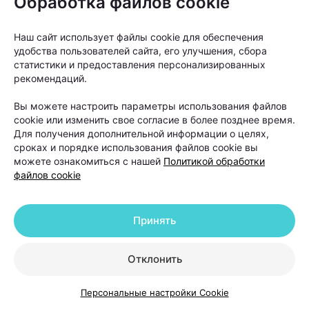
Обработка файлов cookie
Наш сайт использует файлы cookie для обеспечения
удобства пользователей сайта, его улучшения, сбора
статистики и предоставления персонализированных
«Светолечение абсолютно безболезненно. Многие
рекомендаций.
пациенты во время процедуры расслабляются, а
Вы можете настроить параметры использования файлов
некоторые даже засыпают», —
говорит врач.
cookie или изменить свое согласие в более позднее время.
Для получения дополнительной информации о целях,
Конечно, мгновенного результата ждать не стоит.
сроках и порядке использования файлов cookie вы
можете ознакомиться с нашей
Политикой обработки
Рост волос — процесс медленный. Однако первые
файлов cookie
изменения многие пациенты замечают уже через
несколько недель после начала лечения.
Принять
Сначала уменьшается выпадение волос, а затем
появляется так называемый пушок — новые
Отклонить
тонкие волоски, которые постепенно становятся
более плотными и крепкими. Именно этот признак
Персональные настройки Cookie