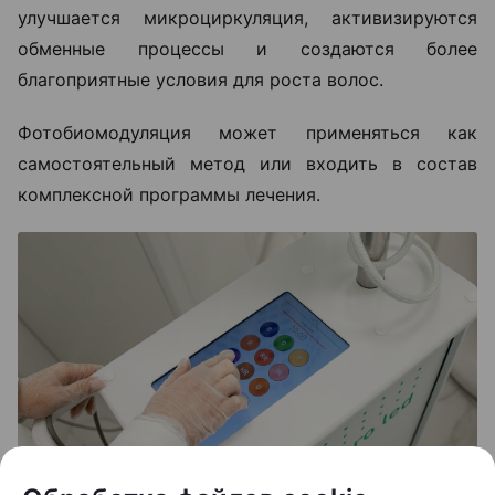
улучшается микроциркуляция, активизируются
обменные процессы и создаются более
благоприятные условия для роста волос.
Фотобиомодуляция может применяться как
самостоятельный метод или входить в состав
комплексной программы лечения.