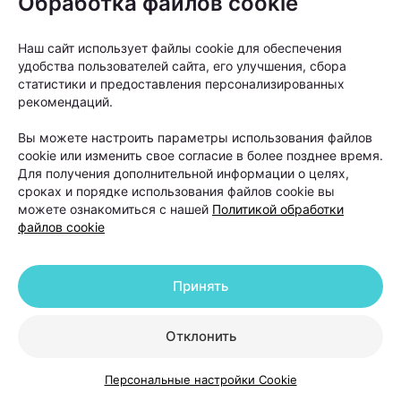
Обработка файлов cookie
Наш сайт использует файлы cookie для обеспечения
«Светолечение абсолютно безболезненно. Многие
удобства пользователей сайта, его улучшения, сбора
статистики и предоставления персонализированных
пациенты во время процедуры расслабляются, а
рекомендаций.
некоторые даже засыпают», —
говорит врач.
Вы можете настроить параметры использования файлов
cookie или изменить свое согласие в более позднее время.
Конечно, мгновенного результата ждать не стоит.
Для получения дополнительной информации о целях,
Рост волос — процесс медленный. Однако первые
сроках и порядке использования файлов cookie вы
изменения многие пациенты замечают уже через
можете ознакомиться с нашей
Политикой обработки
файлов cookie
несколько недель после начала лечения.
Сначала уменьшается выпадение волос, а затем
Принять
появляется так называемый пушок — новые
тонкие волоски, которые постепенно становятся
Отклонить
более плотными и крепкими. Именно этот признак
считается одним из первых сигналов того, что
Персональные настройки Cookie