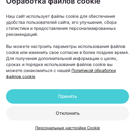
Обработка файлов cookie
Конечно, мгновенного результата ждать не стоит.
Рост волос — процесс медленный. Однако первые
Наш сайт использует файлы cookie для обеспечения
изменения многие пациенты замечают уже через
удобства пользователей сайта, его улучшения, сбора
статистики и предоставления персонализированных
несколько недель после начала лечения.
рекомендаций.
Сначала уменьшается выпадение волос, а затем
Вы можете настроить параметры использования файлов
появляется так называемый пушок — новые
cookie или изменить свое согласие в более позднее время.
Для получения дополнительной информации о целях,
тонкие волоски, которые постепенно становятся
сроках и порядке использования файлов cookie вы
более плотными и крепкими. Именно этот признак
можете ознакомиться с нашей
Политикой обработки
файлов cookie
считается одним из первых сигналов того, что
терапия работает.
Принять
Когда пересадка волос
действительно нужна и что
Отклонить
делать после нее
Персональные настройки Cookie
Пересадка волос часто воспринимается как