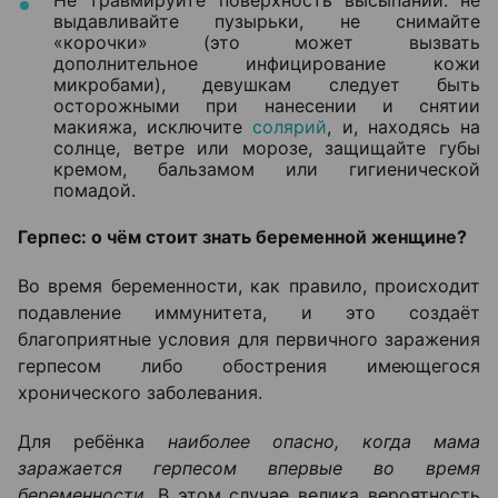
Не травмируйте поверхность высыпаний: не
выдавливайте пузырьки, не снимайте
«корочки» (это может вызвать
дополнительное инфицирование кожи
микробами), девушкам следует быть
осторожными при нанесении и снятии
макияжа, исключите
солярий
, и, находясь на
солнце, ветре или морозе, защищайте губы
кремом, бальзамом или гигиенической
помадой.
Герпес: о чём стоит знать беременной женщине?
Во время беременности, как правило, происходит
подавление иммунитета, и это создаёт
благоприятные условия для первичного заражения
герпесом либо обострения имеющегося
хронического заболевания.
Для ребёнка
наиболее опасно, когда мама
заражается герпесом впервые во время
беременности
. В этом случае велика вероятность