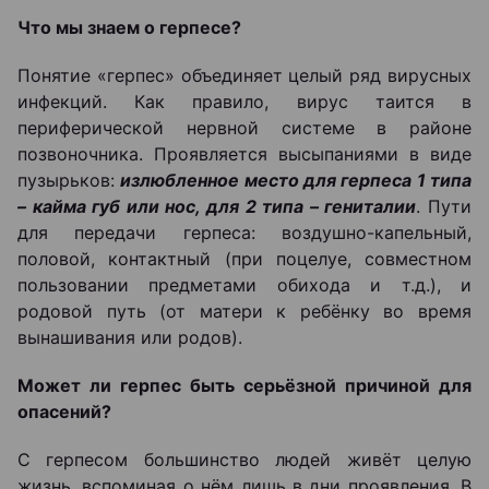
Что мы знаем о герпесе?
Понятие «герпес» объединяет целый ряд вирусных
инфекций. Как правило, вирус таится в
периферической нервной системе в районе
позвоночника. Проявляется высыпаниями в виде
пузырьков:
излюбленное место для герпеса 1 типа
– кайма губ или нос, для 2 типа – гениталии
. Пути
для передачи герпеса: воздушно-капельный,
половой, контактный (при поцелуе, совместном
пользовании предметами обихода и т.д.), и
родовой путь (от матери к ребёнку во время
вынашивания или родов).
Может ли герпес быть серьёзной причиной для
опасений?
С герпесом большинство людей живёт целую
жизнь, вспоминая о нём лишь в дни проявления. В