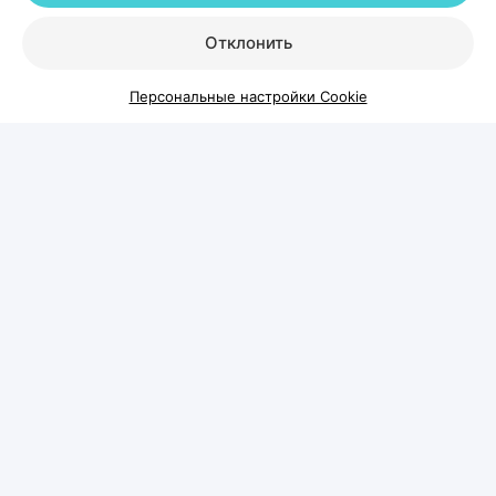
нутрициологом
, разбираемся, кому читмил
Отклонить
действительно может помочь, почему он не
ускоряет обмен веществ и можно ли худеть без
Персональные настройки Cookie
жестких запретов.