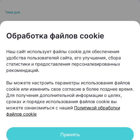
Тема дня
Читмил: помогает худеть
Обработка файлов cookie
или мешает? Отвечает
диетолог
Наш сайт использует файлы cookie для обеспечения
удобства пользователей сайта, его улучшения, сбора
статистики и предоставления персонализированных
Автор:
103.by, 10.08.2026
рекомендаций.
Если вы хотя бы раз пытались похудеть,
Вы можете настроить параметры использования файлов
наверняка слышали совет: раз в неделю можно
cookie или изменить свое согласие в более позднее время.
Для получения дополнительной информации о целях,
устроить читмил и спокойно съесть бургер, пиццу
сроках и порядке использования файлов cookie вы
или любимый десерт. Одни уверены, что такой
можете ознакомиться с нашей
Политикой обработки
прием пищи помогает избежать срывов и даже
файлов cookie
«разгоняет» метаболизм. Другие считают его
главным врагом стройной фигуры. Вместе со
Принять
Светланой Чернушевич, диетологом и