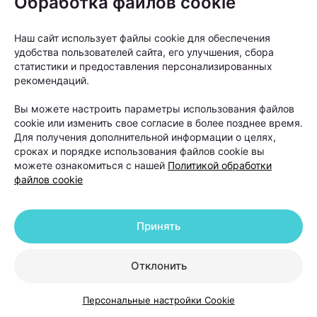
Обработка файлов cookie
восстановительному периоду, а также
укрепляют волосяные фолликулы и
Наш сайт использует файлы cookie для обеспечения
способствуют их росту», —
отмечает
удобства пользователей сайта, его улучшения, сбора
статистики и предоставления персонализированных
специалист.
рекомендаций.
Вы можете настроить параметры использования файлов
Еще один вопрос, который волнует многих
cookie или изменить свое согласие в более позднее время.
пациентов: нужны ли поддерживающие процедуры
Для получения дополнительной информации о целях,
сроках и порядке использования файлов cookie вы
после завершения основного курса лечения? Ответ
можете ознакомиться с нашей
Политикой обработки
зависит от диагноза.
файлов cookie
Если выпадение волос было связано со стрессом,
Принять
дефицитами или временными гормональными
изменениями, после устранения причины
Отклонить
дополнительная поддержка чаще всего не
требуется.
Персональные настройки Cookie