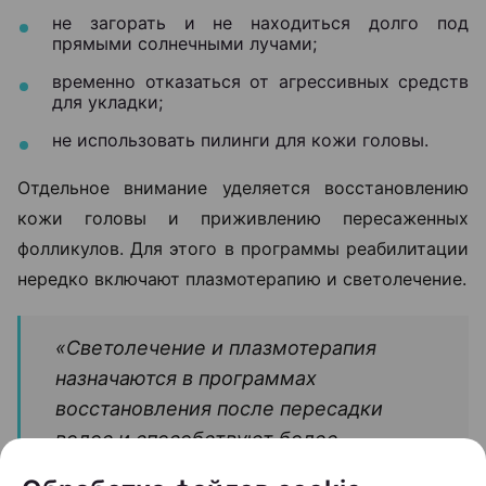
не загорать и не находиться долго под
прямыми солнечными лучами;
временно отказаться от агрессивных средств
для укладки;
не использовать пилинги для кожи головы.
Отдельное внимание уделяется восстановлению
кожи головы и приживлению пересаженных
фолликулов. Для этого в программы реабилитации
нередко включают плазмотерапию и светолечение.
«Светолечение и плазмотерапия
назначаются в программах
восстановления после пересадки
волос и способствуют более
быстрому и комфортному