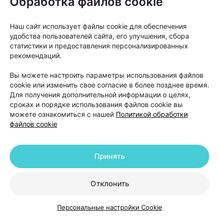
Обработка файлов cookie
Наш сайт использует файлы cookie для обеспечения
удобства пользователей сайта, его улучшения, сбора
статистики и предоставления персонализированных
рекомендаций.
Вы можете настроить параметры использования файлов
cookie или изменить свое согласие в более позднее время.
Для получения дополнительной информации о целях,
Одним из серьезных видов выпадения волос
сроках и порядке использования файлов cookie вы
считается андрогенетическая алопеция. При этом
можете ознакомиться с нашей
Политикой обработки
файлов cookie
состоянии волосяные фолликулы постепенно
уменьшаются в размерах, а волосы становятся все
более тонкими. Полностью остановить
Принять
генетически обусловленный процесс невозможно,
однако современные методы терапии могут
Отклонить
способствовать замедлению его развития.
Персональные настройки Cookie