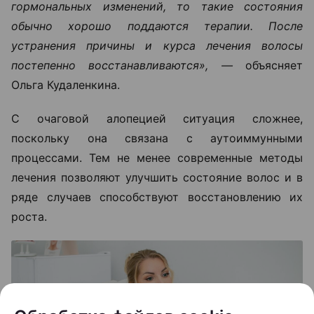
гормональных изменений, то такие состояния
обычно хорошо поддаются терапии. После
устранения причины и курса лечения волосы
постепенно восстанавливаются», —
объясняет
Ольга Кудаленкина.
С очаговой алопецией ситуация сложнее,
поскольку она связана с аутоиммунными
процессами. Тем не менее современные методы
лечения позволяют улучшить состояние волос и в
ряде случаев способствуют восстановлению их
роста.