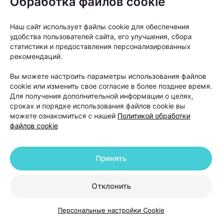
Обработка файлов cookie
От вида алопеции напрямую зависит прогноз
лечения.
Наш сайт использует файлы cookie для обеспечения
удобства пользователей сайта, его улучшения, сбора
«Если мы говорим о диффузном выпадении волос,
статистики и предоставления персонализированных
рекомендаций.
которое возникло на фоне стресса, дефицитов или
гормональных изменений, то такие состояния
Вы можете настроить параметры использования файлов
обычно хорошо поддаются терапии. После
cookie или изменить свое согласие в более позднее время.
Для получения дополнительной информации о целях,
устранения причины и курса лечения волосы
сроках и порядке использования файлов cookie вы
постепенно восстанавливаются», —
объясняет
можете ознакомиться с нашей
Политикой обработки
файлов cookie
Ольга Кудаленкина.
С очаговой алопецией ситуация сложнее,
Принять
поскольку она связана с аутоиммунными
процессами. Тем не менее современные методы
Отклонить
лечения позволяют улучшить состояние волос и в
ряде случаев способствуют восстановлению их
Персональные настройки Cookie
роста.