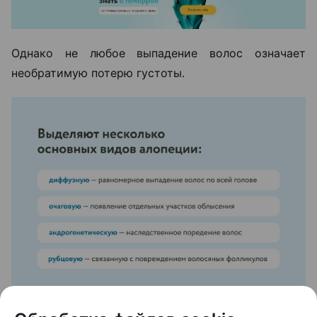
Однако не любое выпадение волос означает
необратимую потерю густоты.