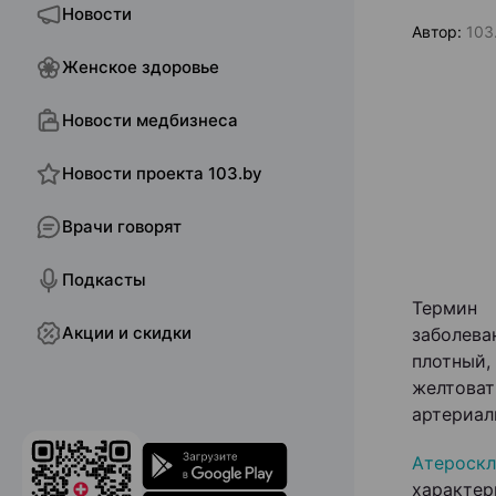
Новости
Автор:
103
Женское здоровье
Новости медбизнеса
Новости проекта 103.by
Врачи говорят
Подкасты
Термин 
Акции и скидки
заболева
плотный
желтова
артериал
Атерос
характе