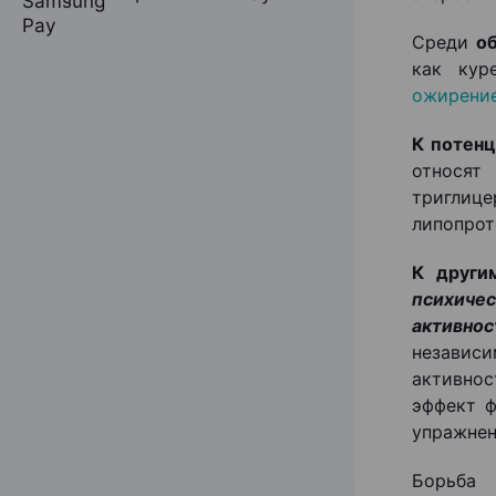
Среди
о
как кур
ожирени
К потенц
относя
триглиц
липопрот
К други
психиче
активнос
независ
активнос
эффект ф
упражнен
Борьба 