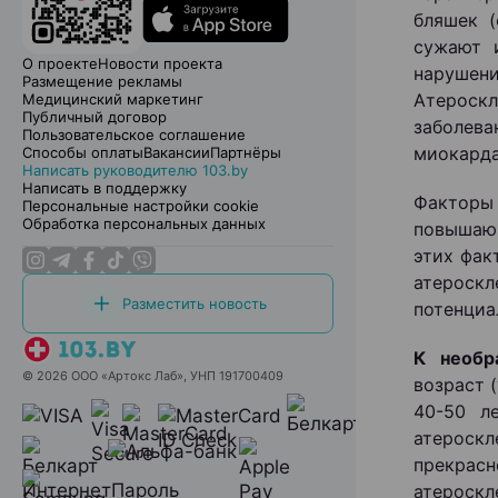
бляшек (
сужают 
О проекте
Новости проекта
наруше
Размещение рекламы
Атероск
Медицинский маркетинг
Публичный договор
заболева
Пользовательское соглашение
миокард
Способы оплаты
Вакансии
Партнёры
Написать руководителю 103.by
Написать в поддержку
Факторы 
Персональные настройки cookie
Обработка персональных данных
повышающ
этих фак
атероскл
Разместить новость
потенциа
К необр
© 2026 ООО «Артокс Лаб», УНП 191700409
возраст 
40-50 л
атероскл
прекрас
атероскл