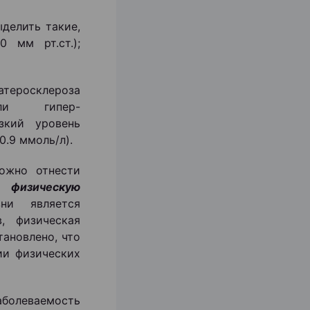
делить такие,
 мм рт.ст.);
атеросклероза
или гипер-
зкий уровень
0.9 ммоль/л).
ожно отнести
ю физическую
ни является
, физическая
тановлено, что
ии физических
олеваемость