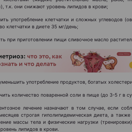
), т.к. они снижают уровень липидов в крови;
чить употребление клетчатки и сложных углеводов (о
во клетчатки в диете 35 мг/день;
ить при приготовлении пищи сливочное масло растите
 уменьшить употребление продуктов, богатых холестер
чить количество поваренной соли в пище (до 3-5 г в су
нтозное лечение назначают в том случае, если соб
месяцев строгая гиполипидемическая диета, а также
ение массы тела и физические нагрузки (тренировки)
уровень липидов в крови.