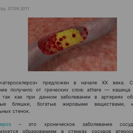
.by, 07.09.2011
«атеросклероз» предложен в начале XX века. С
ние получило от греческих слов: athere — кашица 
, так как при данном заболевании в артериях об
тые бляшки, богатые жировыми веществами, и
ьных стенок.
клероз
– это хроническое заболевание сосуд
ризуется образованием в стенках сосудов атероск