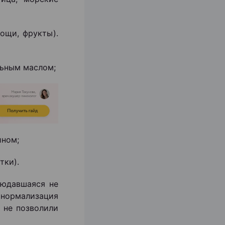
вощи, фрукты).
льным маслом;
ином;
тки).
людавшаяся не
 нормализация
 не позволили