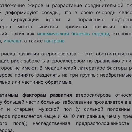
отложение жиров и разрастание соединительной тк
и деформируют сосуды, что в свою очередь являе
ний циркуляции крови и поражению внутренн
лероз может явиться причиной развития боле
ний, таких как
ишемическая болезнь сердца
, стенок
а,
инсульт
, а также
гангрена
.
риска развития атеросклероза — это обстоятельства
ие риск заболеть атеросклерозом по сравнению с ли
торов не имеют. В медицинской литературе факторы р
ероза принято разделять на три группы: необратимые
льно или частично обратимые.
атимым факторам развития
атеросклероза относ
(у большей части больных заболевание проявляется в 
ет и старше); мужской пол (у сильной половины 
ероз проявляется чаще и на 10 лет раньше, чем у пр
ного пола); наследственная предрасположенност
ероза.