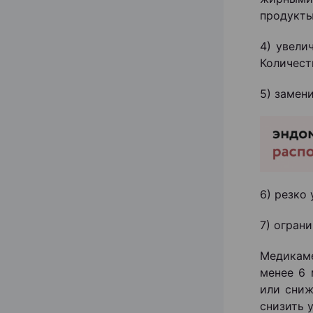
продукты
4) увели
Количест
5) замен
6) резко
7) ограни
Медикаме
менее 6 
или сниж
снизить 