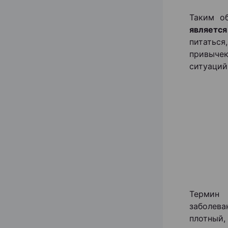
Таким о
являетс
питаться
привычек
ситуаций
Термин 
заболева
плотный