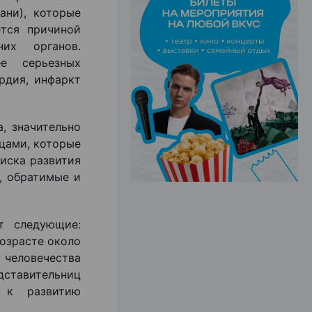
ани), которые
тся причиной
ЭФФЕКТИВНАЯ РЕКЛАМА НА САЙТЕ
их органов.
е серьезных
ардия, инфаркт
, значительно
цами, которые
иска развития
, обратимые и
ят следующие:
возрасте около
человечества
едставительниц
ь к развитию