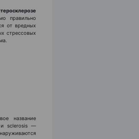
теросклерозе
мо правильно
ся от вредных
ых стрессовых
ма.
вое название
и sclerosis —
наруживаются