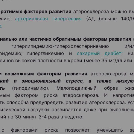
братимых факторов развития
атеросклероза можно вы
ение;
артериальная гипертензия
(АД больше 140/90
е
.
иально или частично обратимым факторам развития
т гиперлипидемию-гиперхолестеринемию и/
еридемию; гипергликемию и
сахарный диабет
; ни
еинов высокой плотности в крови (менее 35 мг/дл или 
м возможным факторам развития
атеросклероза м
ский и эмоциональный стресс, а также низку
ть
(гиподинамию). Малоподвижный образ жиз
имым фактором риска атеросклероза. И напротив
ть способна предупредить развитие атеросклероза. Ус
изической нагрузки развивается даже при выполнен
ий по 30 минут 3-4 раза в неделю.
с факторами риска позволяет уменьшить заб