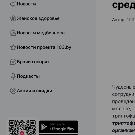
сред
Новости
Женское здоровье
Автор:
103
Новости медбизнеса
Новости проекта 103.by
Врачи говорят
Подкасты
Чудесные
Акции и скидки
сотрудн
проведе
молоке,
триптоф
триптоф
организм