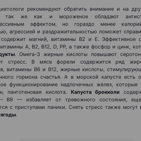
иетологи рекомендуют обратить внимание и на дру
е, так же как и мороженое обладают антис
рессивным эффектом, но гораздо менее калори
ью, агрессией и раздражительностью поможет справи
 содержит магний, витамины В2 и Е. Эффективное 
витамины А, В2, В12, D, PP, а также фосфор и цинк, к
дукты
. Омега-3 жирные кислоты повышают серотон
ют стресс. В мясе форели содержится ряд жир
в, витамины В6 и В12, жирные кислоты, стимулирую
нного гормона счастья. А в морской капусте есть 
ное функционирование надпочечных желез, которые
н, пантотеновая кислота.
Капуста брокколи
содерж
 – В9 — избавляет от тревожного состояния, ещ
тся с приступами паники. Снять стресс также могут
 ягоды
.