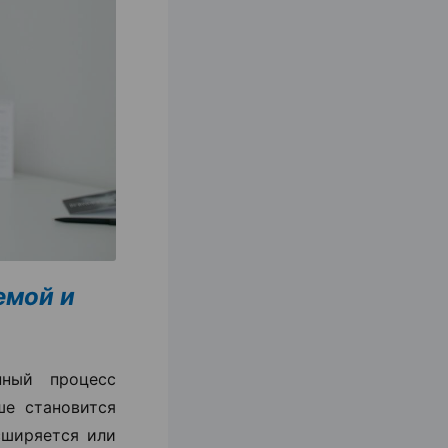
емой и
ный процесс
ше становится
сширяется или