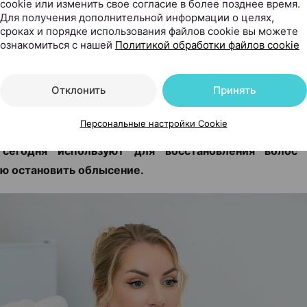
cookie или изменить свое согласие в более позднее время.
.by, 20.07.2026
Для получения дополнительной информации о целях,
сроках и порядке использования файлов cookie вы можете
еске остается все больше волос, пробор становит
ознакомиться с нашей
Политикой обработки файлов cookie
е советуют то витамины, то шампуни от выпадения,
Д». Но что делать, чтобы действительно решить про
Отклонить
Принять
м-косметологом и дерматологом, основателем и р
 косметологии и дерматологии KODERM (КОД
Персональные настройки Cookie
иной разбираемся, когда стоит обратиться к специ
сегодня используют для восстановления воло
ю остановить облысение.