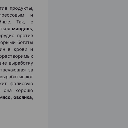
гие продукты,
трессовым и
йные. Так, с
ться
миндаль
,
орудие против
оторыми богаты
ин в крови и
орастворимых
щие выработку
отвечающая за
 вырабатывают
ит фолиевую
е она хорошо
мясо, овсянка,