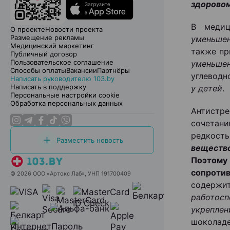
здоровом
В медиц
О проекте
Новости проекта
Размещение рекламы
уменьшен
Медицинский маркетинг
также п
Публичный договор
Пользовательское соглашение
уменьше
Способы оплаты
Вакансии
Партнёры
углеводн
Написать руководителю 103.by
Написать в поддержку
у детей
.
Персональные настройки cookie
Обработка персональных данных
Антистре
сочетан
редкость
Разместить новость
веществ
Поэтому
сопроти
© 2026 ООО «Артокс Лаб», УНП 191700409
содер
работос
укрепле
шоколаде