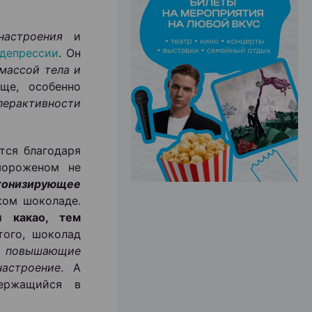
настроения
и
ЭФФЕКТИВНАЯ РЕКЛАМА НА САЙТЕ
депрессии
. Он
 массой тела и
ще, особенно
перактивности
тся благодаря
мороженом не
тонизирующее
ком шоколаде.
 какао, тем
того, шоколад
,
повышающие
астроение
. А
ержащийся в