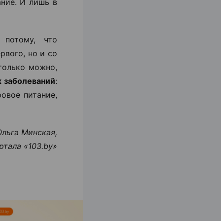
ние. И лишь в
 потому, что
рвого, но и со
 только можно,
х заболеваний
:
ровое питание,
Ольга Минская,
ртала «103.by
»