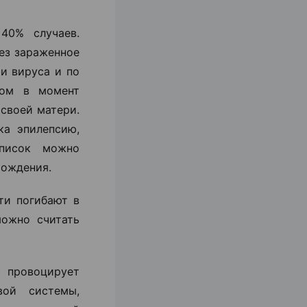
40% случаев.
рез зараженное
и вируса и по
сом в момент
своей матери.
ка эпилепсию,
список можно
рождения.
ти погибают в
можно считать
с провоцирует
вой системы,