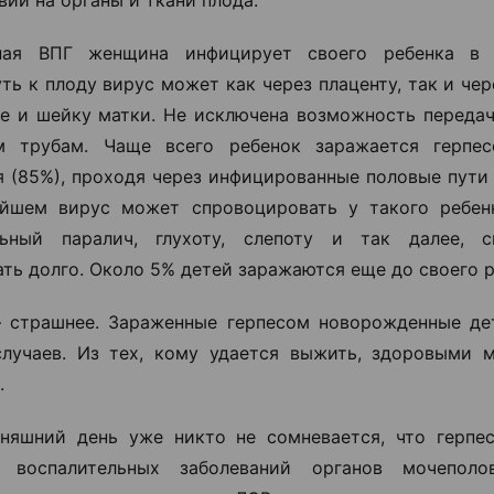
вии на органы и ткани плода.
ная ВПГ женщина инфицирует своего ребенка в 
ть к плоду вирус может как через плаценту, так и че
е и шейку матки. Не исключена возможность передач
м трубам. Чаще всего ребенок заражается герпе
 (85%), проходя через инфицированные половые пути 
ейшем вирус может спровоцировать у такого ребен
льный паралич, глухоту, слепоту и так далее, 
ть долго. Около 5% детей заражаются еще до своего 
 страшнее. Зараженные герпесом новорожденные де
лучаев. Из тех, кому удается выжить, здоровыми 
.
няшний день уже никто не сомневается, что герпе
е воспалительных заболеваний органов мочеполо