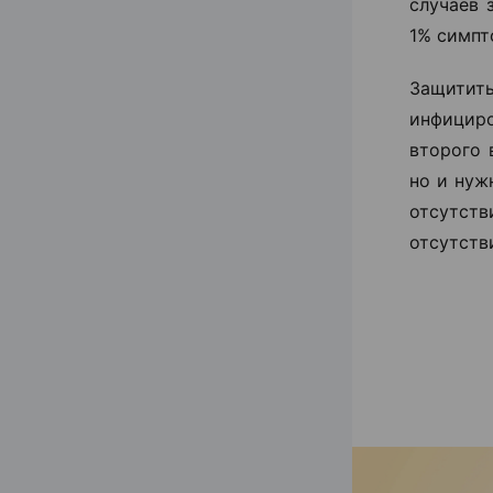
случаев 
1% симпт
Защитит
инфициро
второго 
но и нуж
отсутств
отсутств