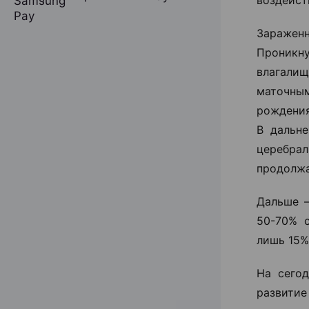
воздейст
Заражен
Проникну
влагалищ
маточны
рождения
В дальн
церебра
продолжа
Дальше –
50-70% с
лишь 15%
На сегод
развити