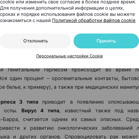
cookie или изменить свое согласие в более позднее время.
, инфицирование происходит или детстве, или в 
Для получения дополнительной информации о целях,
 Появляется герпес первого типа не сразу.
сроках и порядке использования файлов cookie вы можете
ознакомиться с нашей
Политикой обработки файлов cookie
иться
герпесом второго типа
(ВПГ-2) можно за редк
чала половой жизни. Пути передачи – через слизи
Отклонить
Принять
 даже глаза. В случае супружеских пар, где носителем
угов, у которого вирус находится в латентном со
Персональные настройки Cookie
ия второго из супругов равен 10% в год. По ста
ий генитальным герпесом происходит во время по
ся один процент – орогенитальные контакты, бытово
ое белье, к примеру), а также при медицинских манипу
ерпеса 3 типа
приводит в появлению опоясываю
й оспы.
Вирус 4 типа
, известный также под назв
а-Барра, считается одним из самых опасных. Сред
ривести к развитию онкологических заболеваний л
языка и других органов. Спровоцировать рак може