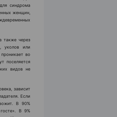
 для синдрома
енных женщин,
еждевременных
а также через
, уколов или
 проникает во
ут поселяется
ьких видов не
века, зависит
адателя. Если
вожит. В 90%
«госте». В 9%