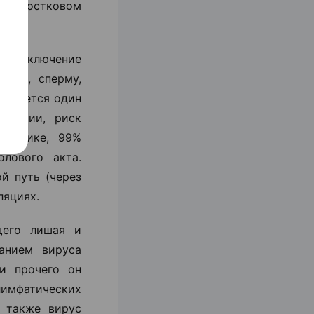
подростковом
им исключение
стую, сперму,
 является один
стоянии, риск
тистике, 99%
лового акта.
й путь (через
ляциях.
щего лишая и
анием вируса
и прочего он
имфатических
т также вирус