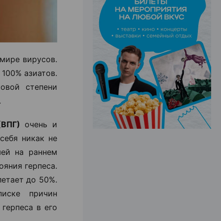
ЭФФЕКТИВНАЯ РЕКЛАМА НА САЙТЕ
 мире вирусов.
 100% азиатов.
овой степени
.
(ВПГ)
очень и
себя никак не
шей на раннем
ояния герпеса.
летает до 50%.
писке причин
герпеса в его