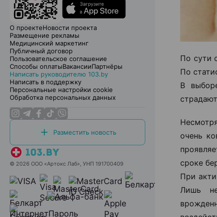
О проекте
Новости проекта
Размещение рекламы
Медицинский маркетинг
Публичный договор
По сути 
Пользовательское соглашение
Способы оплаты
Вакансии
Партнёры
По стати
Написать руководителю 103.by
Написать в поддержку
В выбор
Персональные настройки cookie
Обработка персональных данных
страдают
Несмотр
Разместить новость
очень ко
проявля
сроке бе
© 2026 ООО «Артокс Лаб», УНП 191700409
При акти
Лишь не
врожденн