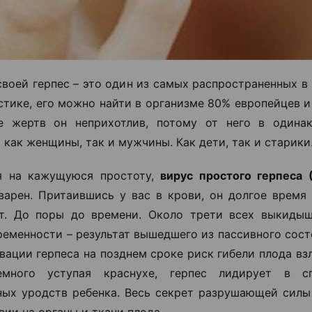
своей герпес – это один из самых распространенных в
стике, его можно найти в организме 80% европейцев и
е жертв он неприхотлив, потому от него в одинак
 как женщины, так и мужчины. Как дети, так и старики
я на кажущуюся простоту,
вирус простого герпеса 
варен. Притаившись у вас в крови, он долгое время 
ет. До поры до времени. Около трети всех выкиды
ременности – результат вышедшего из пассивного сост
вации герпеса на позднем сроке риск гибели плода вз
много уступая краснухе, герпес лидирует в с
ых уродств ребенка. Весь секрет разрушающей силы 