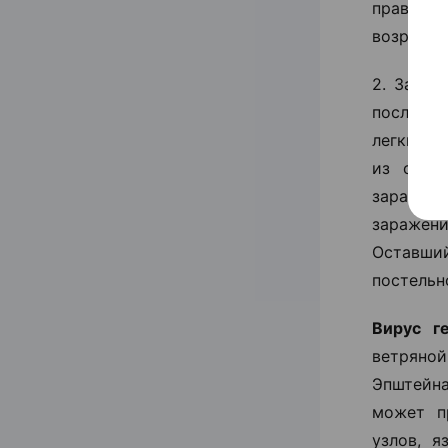
правило
возрасте.
2. Зараз
после на
легкие и
из супр
заражен
заражен
Оставший
постельн
Вирус г
ветряно
Эпштейн
может п
узлов, 