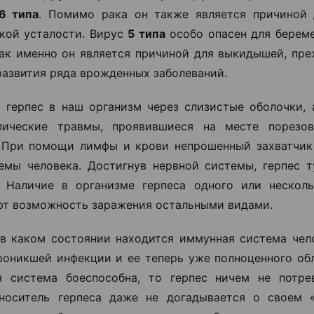
6 типа
. Помимо рака он также является причиной
кой усталости. Вирус
5 типа
особо опасен для берем
ак именно он является причиной для выкидышей, пр
развития ряда врожденных заболеваний.
 герпес в наш организм через слизистые оболочки, 
пические травмы, проявившиеся на месте порезов
 При помощи лимфы и крови непрошенный захватчик
емы человека. Достигнув нервной системы, герпес т
. Наличие в организме герпеса одного или нескол
т возможность заражения остальными видами.
 в каком состоянии находится иммунная система чело
роникшей инфекции и ее теперь уже полноценного обл
я система боеспособна, то герпес ничем не потре
 носитель герпеса даже не догадывается о своем 