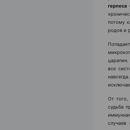
герпеса 
хроничес
потому к
родов и 
Попадает
микроко
царапин.
все сист
навсегда
исключаю
От того,
судьба п
иммунна
случаев