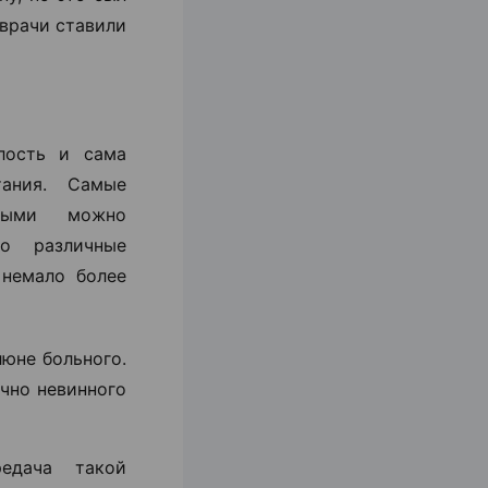
 врачи ставили
лость и сама
тания. Самые
орыми можно
о различные
 немало более
люне больного.
очно невинного
редача такой