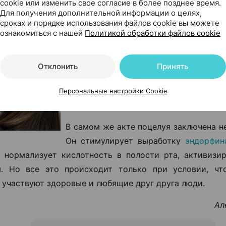
ствует версия, что вместе со слюной можно 
cookie или изменить свое согласие в более позднее время.
Для получения дополнительной информации о целях,
оорганизм, вызывающий бактериальный менингит.
сроках и порядке использования файлов cookie вы можете
ознакомиться с нашей
Политикой обработки файлов cookie
Целоваться вредно?
Поцелуи опасны при случайных
Отклонить
Принять
несоблюдении правил личной
невнимательном отношении к с
Персональные настройки Cookie
здоровью.
В самом же акте поцелуя заключена н
Он стимулирует выработку
эндорфин
, нормализует кислотность в полости рта, активизи
ы. Но все это происходит только при условии, чт
 участвуют здоровые и любящие друг друга люди.
Ал