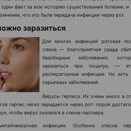
о один факт за всю историю существования болезни, и
омнение, что это была передача инфекции через рот.
ожно заразиться
Для многих инфекций ротовая по
слюна ― благоприятная среда оби
безобидные заболевания, кот
заразиться при поцелуе, ― эт
респираторные инфекции. Но есть
серьезных заболеваний.
Вирусы герпеса. Их очень много в с
той герпес легко передается через рот: порой достат
уя, чтобы вирус оказался в слюне партнера.
мегаловирусная инфекция. Особенно опасна пе