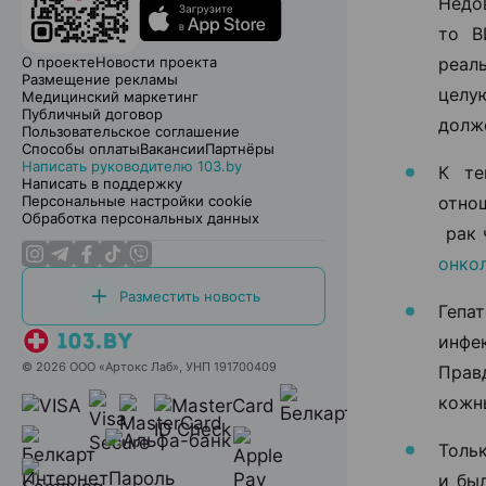
Недо
то В
О проекте
Новости проекта
реал
Размещение рекламы
целу
Медицинский маркетинг
Публичный договор
долже
Пользовательское соглашение
Способы оплаты
Вакансии
Партнёры
Написать руководителю 103.by
К те
Написать в поддержку
Персональные настройки cookie
отно
Обработка персональных данных
рак 
онко
Разместить новость
Гепа
инфе
© 2026 ООО «Артокс Лаб», УНП 191700409
Прав
кожн
Толь
и бы