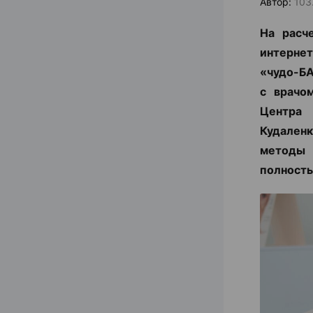
Автор:
103
На расч
интернет
«чудо-БА
с врачо
Центра
Кудаленк
методы 
полность