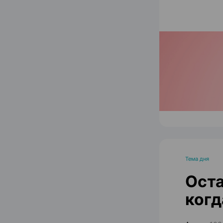
Тема дня
Оста
когд