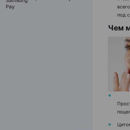
всег
под с
Чем м
Прос
поцел
Цито