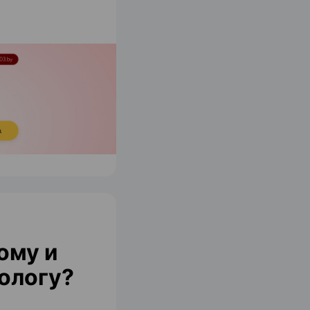
ому и
ологу?