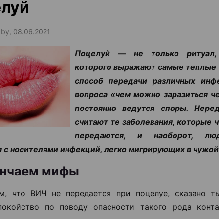
елуй
.by, 08.06.2021
Поцелуй ― не только ритуал
которого выражают самые теплые ч
способ передачи различных инфе
вопроса «чем можно заразиться ч
постоянно ведутся споры. Нере
считают те заболевания, которые ч
передаются, и наоборот, лю
 с носителями инфекций, легко мигрирующих в чужой 
енчаем мифы
м, что ВИЧ не передается при поцелуе, сказано т
окойство по поводу опасности такого рода конта