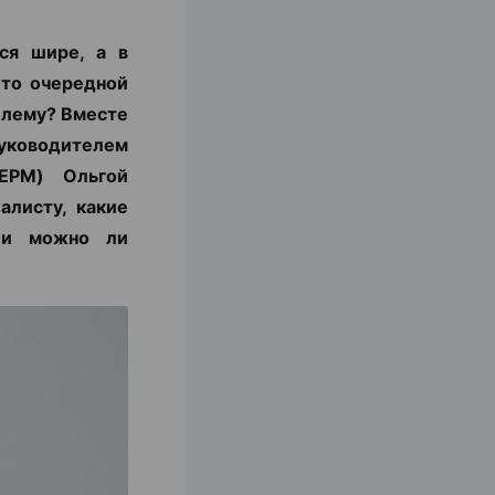
ся шире, а в
 то очередной
блему? Вместе
уководителем
ЕРМ) Ольгой
алисту, какие
с и можно ли