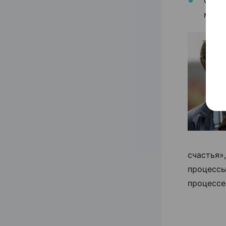
Суще
микр
счастья»
процесс
процессе