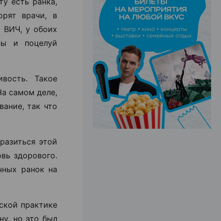
у есть ранка,
орят врачи, в
 ВИЧ, у обоих
ЭФФЕКТИВНАЯ РЕКЛАМА НА САЙТЕ
ны и поцелуй
ивость. Такое
а самом деле,
вание, так что
аразиться этой
вь здорового.
чных ранок на
ской практике
у, но это был