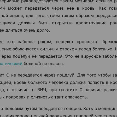
верчивые руководствуются таким мотивом: если во рт
ИЧ может передаться через нее в кровь. Как гов
ьной жизни, для того, чтобы таким образом передался
ющихся должны быть открытые кровоточащие ра
н длиться очень долго.
м, кто заболел раком, нередко проявляют брезгл
шение объясняется сильным страхом перед болезнью. Н
через поцелуй не передается. Это не вирусное заболе
логический
больной не опасен.
тит С не передается через поцелуй. Для того чтобы з
кцией, кровь больного человека должна попасть в кро
да, в отличие от ВИЧ, при гепатите С наличие разли
ых покровах и слизистых таит опасность.
ко половым путем передается гонорея. Хоть в медицин
л зафиксирован случай заражения гонореей через слюн