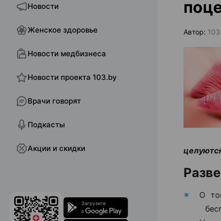
поц
Новости
Женское здоровье
Автор:
103
Новости медбизнеса
Новости проекта 103.by
Врачи говорят
Подкасты
Акции и скидки
целуются
Разв
О то
бесп