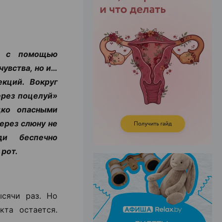
ЭФФЕКТИВНАЯ РЕКЛАМА НА САЙТЕ
, с помощью
увства, но и…
кций. Вокруг
ерез поцелуй»
дко опасными
ерез слюну не
ди беспечно
рот.
ысячи раз. Но
кта остается.