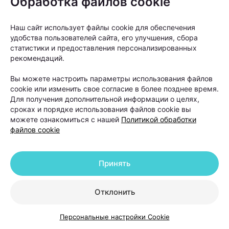
Обработка файлов cookie
оценивает состояние волос и кожи головы,
собирает анамнез, а при необходимости назначает
Наш сайт использует файлы cookie для обеспечения
дополнительные обследования.
удобства пользователей сайта, его улучшения, сбора
статистики и предоставления персонализированных
рекомендаций.
Вы можете настроить параметры использования файлов
cookie или изменить свое согласие в более позднее время.
Для получения дополнительной информации о целях,
сроках и порядке использования файлов cookie вы
можете ознакомиться с нашей
Политикой обработки
файлов cookie
Принять
Отклонить
Одним из основных методов диагностики сегодня
Персональные настройки Cookie
считается
трихоскопия
— исследование кожи