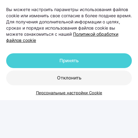
У женщин выпадение волос чаще
Вы можете настроить параметры использования файлов
связано с гормональными
cookie или изменить свое согласие в более позднее время.
Для получения дополнительной информации о целях,
изменениями, дефицитными
сроках и порядке использования файлов cookie вы
состояниями, стрессом,
можете ознакомиться с нашей
Политикой обработки
файлов cookie
беременностью, заболеваниями
щитовидной железы или
восстановлением после перенесенных
Принять
заболеваний. У мужчин на первом
месте стоит андрогенетическая
Отклонить
алопеция — наследственный тип
облысения, при котором волосы
Персональные настройки Cookie
постепенно истончаются и перестают
расти в определенных зонах.