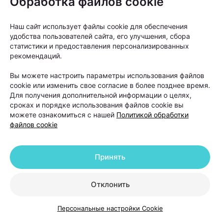
Обработка файлов cookie
сердечно-сосудистых заболеваниях;
Наш сайт использует файлы cookie для обеспечения
удобства пользователей сайта, его улучшения, сбора
эндокринных заболеваниях;
статистики и предоставления персонализированных
рекомендаций.
костно-мышечных заболеваниях;
Вы можете настроить параметры использования файлов
cookie или изменить свое согласие в более позднее время.
диабете
Для получения дополнительной информации о целях,
сроках и порядке использования файлов cookie вы
и так далее.
можете ознакомиться с нашей
Политикой обработки
файлов cookie
Если вы отчаялись найти причину какой-то
проблемы, не спешите расстраиваться. Генетика —
Принять
довольно молодая наука, но ее возможности
поражают! Вскоре специалисты научатся
Отклонить
исключать опасные гены, заменять их на более
подходящие. Возможно, это случится даже
Персональные настройки Cookie
раньше, чем нам кажется, но многие ответы