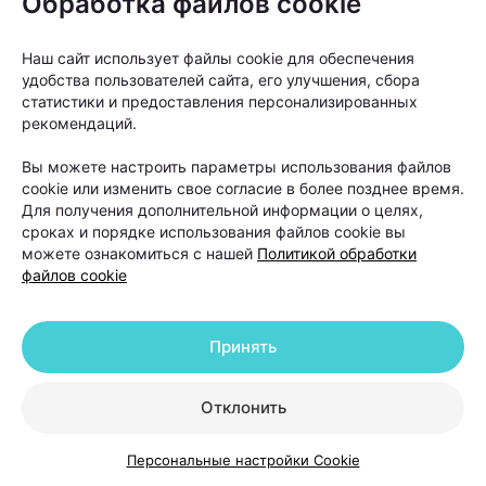
Обработка файлов cookie
останавливаюсь и хвалю себя за все старания.
Наш сайт использует файлы cookie для обеспечения
О питании при вынашивании
удобства пользователей сайта, его улучшения, сбора
статистики и предоставления персонализированных
Прислушивайтесь к рекомендациям вашего врача.
рекомендаций.
Кому-то советуют вес набрать, а кому-то —
Вы можете настроить параметры использования файлов
сбросить. Плюс во время беременности тестируют
cookie или изменить свое согласие в более позднее время.
кровь чтобы проверить, хватает ли всех
Для получения дополнительной информации о целях,
сроках и порядке использования файлов cookie вы
питательных элементов и витаминов, поэтому все
можете ознакомиться с нашей
Политикой обработки
индивидуально.
файлов cookie
В целом, я заметила, что мне стало сложно
Принять
переваривать острую еду, поэтому ее количество
пришлось уменьшить. Еще мне совсем перестал
Отклонить
нравиться запах растительного масла (стараюсь
не есть жареное или заменять на оливковое или
Персональные настройки Cookie
сливочное масло), а от сладостей возникает