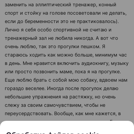
заменить на эллиптический тренажер, конный
спорт и стойку на голове посоветовали не делать,
если до беременности это не практиковалось).
Лично я себя особо спортивной не считаю и
тренажерный зал не любила никогда. А вот что
очень люблю, так это прогулки пешком. Я
стараюсь ходить как можно больше, минимум час
в день. Мне нравится включить аудиокнигу, музыку
или просто позвонить маме, пока я на прогулке.
Еще люблю брать с собой мою собаку, вдвоем нам
гораздо веселее. Иногда после прогулок делаю
небольшие упражнения на растяжку, но очень
слежу за своим самочувствием, чтобы не
переусердствовать. Вообще, как мне кажется, в
это время очень важно слушать свое тело. Если
становится некомфортно, я просто