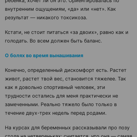
ребенка, хочет ли он это. Ориентировалась по
внутренним ощущениям,
«да» или «нет». Как
результат —
никакого токсикоза.
Кстати, не стоит питаться
«за двоих», равно как и
голодать. Во всем должен быть баланс.
О болях во время вынашивания
Конечно, определенный дискомфорт есть. Растет
живот, растет твой вес, становится тяжелее. Так
как я довольно спортивный человек, эти
трудности остались для меня практически не
замеченными. Реально тяжело было только в
течение двух-трех недель перед родами.
На курсах для беременных рассказывали про позу
стола на четвереньках: считается, что она
—
самая