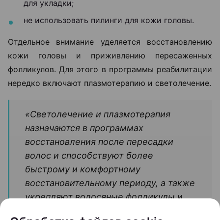
для укладки;
не использовать пилинги для кожи головы.
Отдельное внимание уделяется восстановлению
кожи головы и приживлению пересаженных
фолликулов. Для этого в программы реабилитации
нередко включают плазмотерапию и светолечение.
«Светолечение и плазмотерапия
назначаются в программах
восстановления после пересадки
волос и способствуют более
быстрому и комфортному
восстановительному периоду, а также
укрепляют волосяные фолликулы и
способствуют их росту», —
отмечает