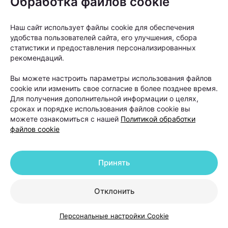
Обработка файлов cookie
специалист.
Наш сайт использует файлы cookie для обеспечения
Еще один вопрос, который волнует многих
удобства пользователей сайта, его улучшения, сбора
статистики и предоставления персонализированных
пациентов: нужны ли поддерживающие процедуры
рекомендаций.
после завершения основного курса лечения? Ответ
Вы можете настроить параметры использования файлов
зависит от диагноза.
cookie или изменить свое согласие в более позднее время.
Для получения дополнительной информации о целях,
Если выпадение волос было связано со стрессом,
сроках и порядке использования файлов cookie вы
дефицитами или временными гормональными
можете ознакомиться с нашей
Политикой обработки
файлов cookie
изменениями, после устранения причины
дополнительная поддержка чаще всего не
требуется.
Принять
А вот при андрогенетической алопеции ситуация
Отклонить
другая.
Персональные настройки Cookie
«Это хронический прогрессирующий процесс.