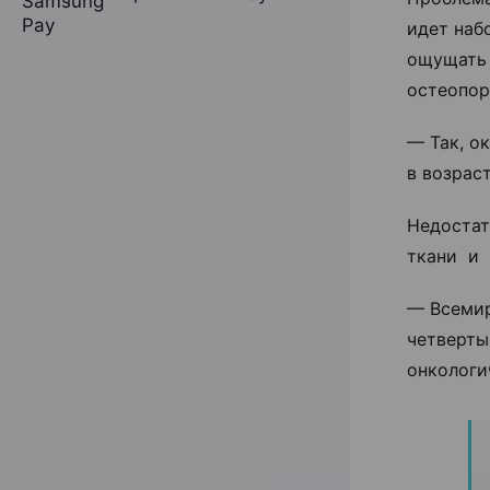
идет наб
ощущать 
остеопор
— Так, о
в возраст
Недостат
ткани и 
— Всемир
четверты
онкологи