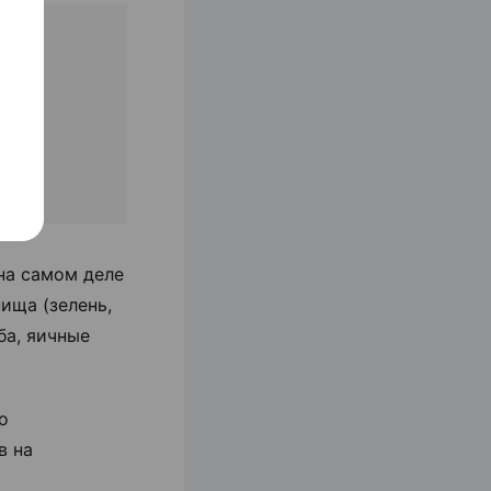
тки
тки
ки
0
на самом деле
ища (зелень,
ба, яичные
о
в на