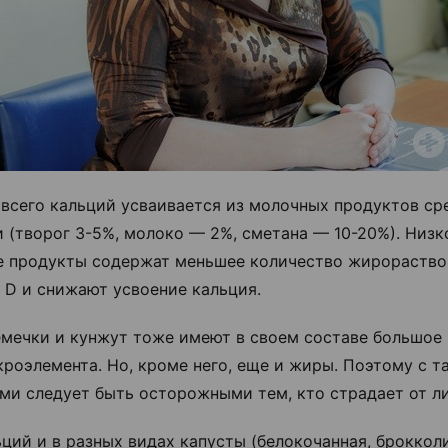
всего кальций усваивается из молочных продуктов ср
 (творог 3-5%, молоко — 2%, сметана — 10-20%). Низ
 продукты содержат меньшее количество жирораств
 D и снижают усвоение кальция.
емечки и кунжут тоже имеют в своем составе большое
кроэлемента. Но, кроме него, еще и жиры. Поэтому с т
ми следует быть осторожными тем, кто страдает от ли
ьций и в разных видах капусты (белокочанная, брокколи