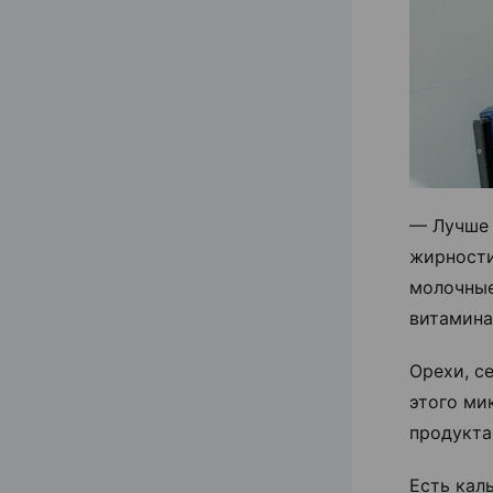
— Лучше 
жирности
молочные
витамина
Орехи, с
этого ми
продукта
Есть кал