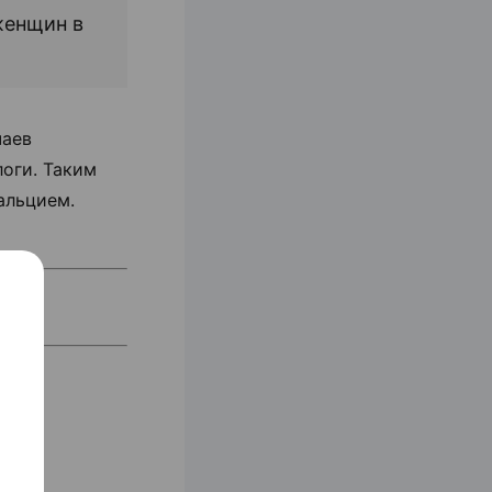
женщин в
чаев
оги. Таким
альцием.
изме
ого