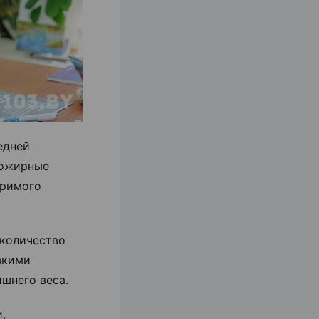
едней
кожирные
оримого
 количество
акими
шнего веса.
,