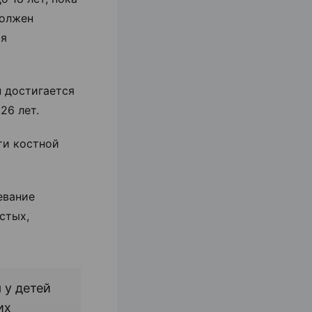
должен
ия
 достигается
26 лет.
ти костной
евание
стых,
 у детей
их