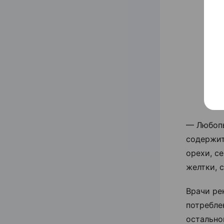
— Любопы
содержит
орехи, с
желтки, 
Врачи ре
потребле
остально