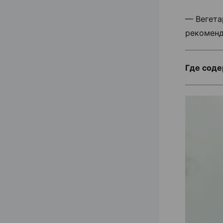
— Вегета
рекоменд
Где соде