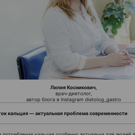
Лилия Косникович,
врач-диетолог,
автор блога в Instagram dietolog_gastro
ок кальция — актуальная проблема современности
 потребления кальция особенно актуальна для людей до