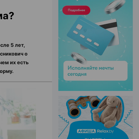
ма?
ЭФФЕКТИВНАЯ РЕКЛАМА НА САЙТЕ
сле 5 лет,
сникович о
чем их есть
орму.