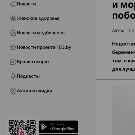
и мо
Новости
побо
Женское здоровье
Автор:
103
Новости медбизнеса
Недостат
Новости проекта 103.by
беременн
том, в к
Врачи говорят
для лучш
Подкасты
Акции и скидки