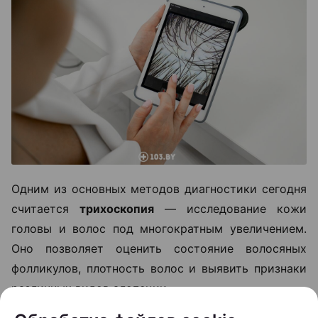
Одним из основных методов диагностики сегодня
считается
трихоскопия
— исследование кожи
головы и волос под многократным увеличением.
Оно позволяет оценить состояние волосяных
фолликулов, плотность волос и выявить признаки
различных видов алопеции.