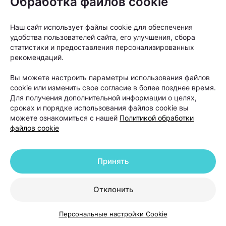
Обработка файлов cookie
Кроме того, пациенту могут рекомендовать
анализы крови для оценки уровня железа,
Наш сайт использует файлы cookie для обеспечения
ферритина, витаминов, гормонов и других
удобства пользователей сайта, его улучшения, сбора
показателей, которые могут влиять на рост волос.
статистики и предоставления персонализированных
рекомендаций.
«Не всем пациентам сразу нужны
Вы можете настроить параметры использования файлов
cookie или изменить свое согласие в более позднее время.
процедуры. Иногда проблему удается
Для получения дополнительной информации о целях,
решить с помощью коррекции
сроках и порядке использования файлов cookie вы
можете ознакомиться с нашей
Политикой обработки
дефицитов, лечения сопутствующих
файлов cookie
заболеваний или медикаментозной
терапии. Поэтому план лечения всегда
Принять
составляется индивидуально после
обследования», —
отмечает Ольга
Отклонить
Кудаленкина.
Персональные настройки Cookie
Именно поэтому специалисты советуют не тратить