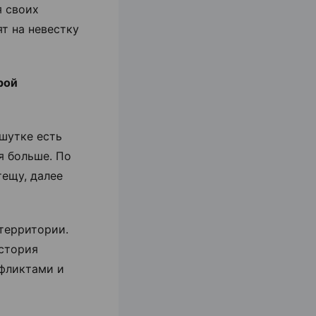
я своих
т на невестку
рой
шутке есть
я больше. По
тещу, далее
 территории.
история
нфликтами и