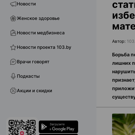
стат
Новости
избе
Женское здоровье
мате
Новости медбизнеса
Автор:
103
Новости проекта 103.by
Борьба п
Врачи говорят
лишних п
нарушить
Подкасты
признает
приложит
Акции и скидки
существу