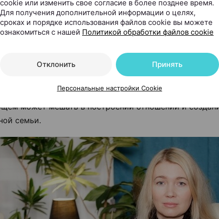
cookie или изменить свое согласие в более позднее время.
дого из нас свой жизненный сценарий. И даже террито
Для получения дополнительной информации о целях,
сроках и порядке использования файлов cookie вы можете
е не дает гарантии отделения психологического. Связь
ознакомиться с нашей
Политикой обработки файлов cookie
 и родителем может быть настолько сильной, что эти
ческие отношения практически невозможно разорвать
Отклонить
Принять
нный аспект проявляется в неполных семьях, где есть 
ко папа. Тесные эмоциональные отношения с родителя
Персональные настройки Cookie
тапах развития ребенка, но слишком длительное сохран
щем может мешать в построении отношений и создан
ной семьи.