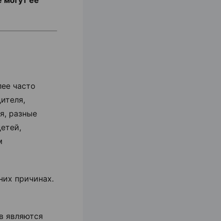
 могут ее
лее часто
ителя,
я, разные
етей,
м
них причинах.
в являются