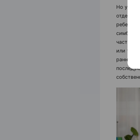
Но у каж
отделени
ребенком
симбиоти
часто да
или толь
ранних э
последую
собствен