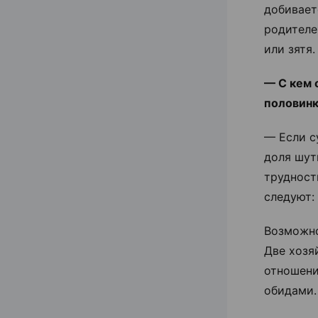
добивает
родителе
или зятя.
— С кем 
половин
— Если с
доля шут
трудност
следуют:
Возможно
Две хозя
отношени
обидами