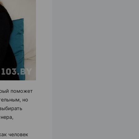
орый поможет
тельным, но
 выбирать
нера,
как человек