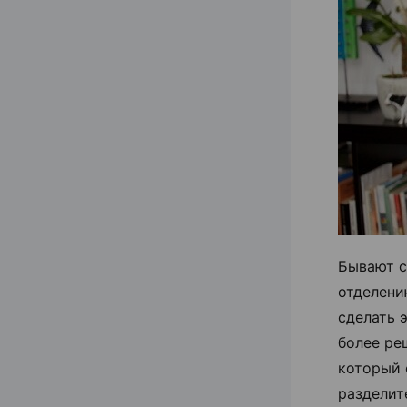
Бывают с
отделени
сделать э
более ре
который 
разделит