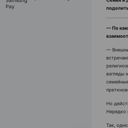
Семья и 
поделит
— По как
взаимоот
— Внешни
встречаю
религиоз
взгляды 
семейные
преткнов
Но дейст
Нередко 
Так, одн