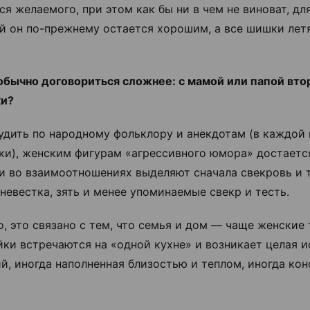
ся желаемого, при этом как бы ни в чем не виноват, дл
й он по-прежнему остается хорошим, а все шишки летя
обычно договориться сложнее: с мамой или папой вто
ки?
удить по народному фольклору и анекдотам (в каждой 
ки), женским фигурам «агрессивного юмора» достаетс
и во взаимоотношениях выделяют сначала свекровь и 
 невестка, зять и менее упоминаемые свекр и тесть.
, это связано с тем, что семья и дом — чаще женские
йки встречаются на «одной кухне» и возникает целая 
й, иногда наполненная близостью и теплом, иногда ко
.