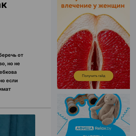
ак
ЭФФЕКТИВНАЯ РЕКЛАМА НА САЙТЕ
беречь от
о, но не
ебкова
но если
имат