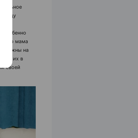
риальное
 между
. Особенно
только мама
ми важны на
ение их в
ии своей