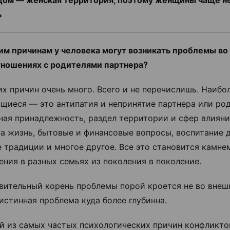
дом — женская территория, поэтому женщины чаще не
ь
им причинам у человека могут возникать проблемы во
ношениях с родителями партнера?
х причин очень много. Всего и не перечислишь. Наибо
щиеся — это антипатия и непринятие партнера или род
ная принадлежность, раздел территории и сфер влияни
на жизнь, бытовые и финансовые вопросы, воспитание д
 традиции и многое другое. Все это становится камне
ения в разных семьях из поколения в поколение.
вительный корень проблемы порой кроется не во внеш
истинная проблема куда более глубинна.
ой из самых частых психологических причин конфликто