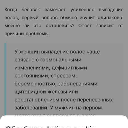
Когда человек замечает усиленное выпадение
волос, первый вопрос обычно звучит одинаково:
можно ли это остановить? Ответ зависит от
причины проблемы.
У женщин выпадение волос чаще
связано с гормональными
изменениями, дефицитными
состояниями, стрессом,
беременностью, заболеваниями
щитовидной железы или
восстановлением после перенесенных
заболеваний. У мужчин на первом
месте стоит андрогенетическая
алопеция — наследственный тип