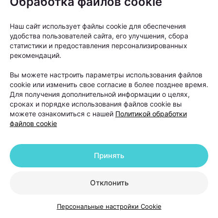
Обработка файлов cookie
облысения, при котором волосы
постепенно истончаются и перестают
Наш сайт использует файлы cookie для обеспечения
расти в определенных зонах.
удобства пользователей сайта, его улучшения, сбора
статистики и предоставления персонализированных
рекомендаций.
Вы можете настроить параметры использования файлов
cookie или изменить свое согласие в более позднее время.
Для получения дополнительной информации о целях,
сроках и порядке использования файлов cookie вы
можете ознакомиться с нашей
Политикой обработки
Однако не любое выпадение волос означает
файлов cookie
необратимую потерю густоты.
Принять
Отклонить
Персональные настройки Cookie