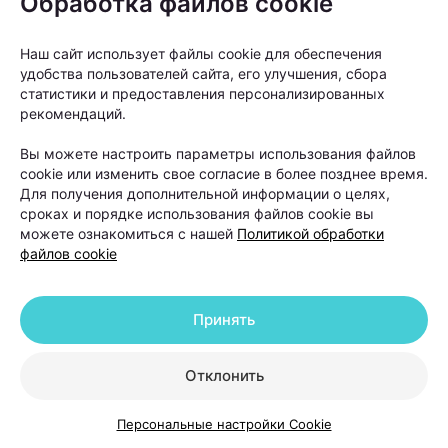
Обработка файлов cookie
Наслаждайтесь мгновением. Порадуйтесь снегу,
Наш сайт использует файлы cookie для обеспечения
удобства пользователей сайта, его улучшения, сбора
маленькому успеху вашего ребенка, встрече с
статистики и предоставления персонализированных
друзьями, запаху леса, объятию с любимыми. И,
рекомендаций.
конечно, больше улыбайтесь. Нет непреодолимых
Вы можете настроить параметры использования файлов
препятствий. Несмотря на мелкие неприятности,
cookie или изменить свое согласие в более позднее время.
помните о том, что впереди в любом случае еще
Для получения дополнительной информации о целях,
сроках и порядке использования файлов cookie вы
очень много ярких, интересных и даже волшебных
можете ознакомиться с нашей
Политикой обработки
событий, которые обязательно вас приятно
файлов cookie
удивят.
Принять
Фото: Анна Иванова
Отклонить
Следите за нами в соцсетях
Персональные настройки Cookie