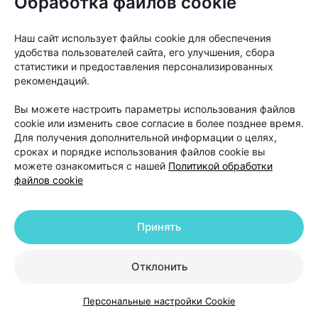
Обработка файлов cookie
— Генетика в данном случае не считается
непосредственной причиной развития
заболевания. Однако важно помнить о том, что
Наш сайт использует файлы cookie для обеспечения
удобства пользователей сайта, его улучшения, сбора
существует определенная наследственная
статистики и предоставления персонализированных
предрасположенность. Именно поэтому во время
рекомендаций.
консультации гинеколог должен интересоваться у
женщины здоровьем её матери и бабушки. К
Вы можете настроить параметры использования файлов
сожалению, в нашей культуре многие темы по-
cookie или изменить свое согласие в более позднее время.
Для получения дополнительной информации о целях,
прежнему остаются табуированными: зачастую
сроках и порядке использования файлов cookie вы
женщины не знают, какими гинекологическими
можете ознакомиться с нашей
Политикой обработки
заболеваниями страдали их родственницы.
файлов cookie
Болезнь можно предотвратить
Принять
Несмотря на печальные факты, и онкологи, и
Отклонить
гинекологи не устают говорить о том, что рак
шейки матки можно предотвратить, можно
Персональные настройки Cookie
обнаружить на ранних стадиях, когда лечение