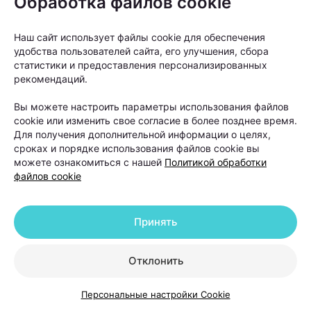
Обработка файлов cookie
устранения причины и курса лечения волосы
постепенно восстанавливаются», —
объясняет
Наш сайт использует файлы cookie для обеспечения
Ольга Кудаленкина.
удобства пользователей сайта, его улучшения, сбора
статистики и предоставления персонализированных
С очаговой алопецией ситуация сложнее,
рекомендаций.
поскольку она связана с аутоиммунными
Вы можете настроить параметры использования файлов
процессами. Тем не менее современные методы
cookie или изменить свое согласие в более позднее время.
лечения позволяют улучшить состояние волос и в
Для получения дополнительной информации о целях,
сроках и порядке использования файлов cookie вы
ряде случаев способствуют восстановлению их
можете ознакомиться с нашей
Политикой обработки
роста.
файлов cookie
Принять
Отклонить
Персональные настройки Cookie