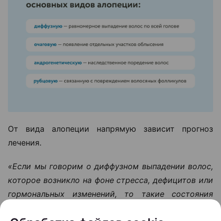
От вида алопеции напрямую зависит прогноз
лечения.
«Если мы говорим о диффузном выпадении волос,
которое возникло на фоне стресса, дефицитов или
гормональных изменений, то такие состояния
обычно хорошо поддаются терапии. После