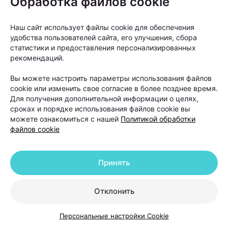
Обработка файлов cookie
не устраняет причину
андрогенетической алопеции. Она
Наш сайт использует файлы cookie для обеспечения
помогает восстановить густоту волос
удобства пользователей сайта, его улучшения, сбора
в определенных зонах, но сам процесс
статистики и предоставления персонализированных
рекомендаций.
облысения может продолжаться.
Вы можете настроить параметры использования файлов
cookie или изменить свое согласие в более позднее время.
Именно поэтому после операции работа с
Для получения дополнительной информации о целях,
волосами не заканчивается. В первые недели
сроках и порядке использования файлов cookie вы
можете ознакомиться с нашей
Политикой обработки
после пересадки необходимо строго соблюдать
файлов cookie
рекомендации хирурга. Обычно пациентам
советуют:
Принять
избегать интенсивных физических нагрузок;
отказаться от посещения бани и сауны;
Отклонить
не загорать и не находиться долго под
Персональные настройки Cookie
прямыми солнечными лучами;