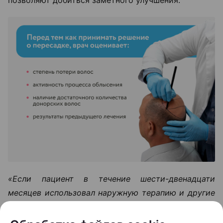
«Если пациент в течение шести-двенадцати
месяцев использовал наружную терапию и другие
методы лечения, но значимого улучшения не
произошло, тогда можно рассматривать пересадку