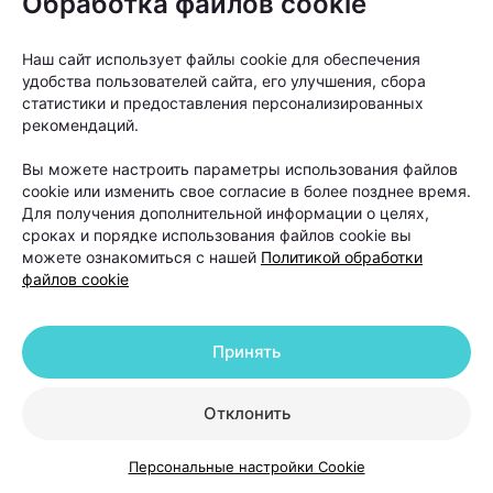
Обработка файлов cookie
волос как следующий этап», —
объясняет Ольга
Кудаленкина.
Наш сайт использует файлы cookie для обеспечения
удобства пользователей сайта, его улучшения, сбора
статистики и предоставления персонализированных
При этом важно понимать: пересадка
рекомендаций.
не устраняет причину
Вы можете настроить параметры использования файлов
андрогенетической алопеции. Она
cookie или изменить свое согласие в более позднее время.
Для получения дополнительной информации о целях,
помогает восстановить густоту волос
сроках и порядке использования файлов cookie вы
в определенных зонах, но сам процесс
можете ознакомиться с нашей
Политикой обработки
облысения может продолжаться.
файлов cookie
Именно поэтому после операции работа с
Принять
волосами не заканчивается. В первые недели
после пересадки необходимо строго соблюдать
Отклонить
рекомендации хирурга. Обычно пациентам
Персональные настройки Cookie
советуют: