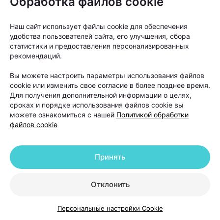
Обработка файлов cookie
волос как следующий этап», —
объясняет Ольга
Наш сайт использует файлы cookie для обеспечения
Кудаленкина.
удобства пользователей сайта, его улучшения, сбора
статистики и предоставления персонализированных
рекомендаций.
При этом важно понимать: пересадка
не устраняет причину
Вы можете настроить параметры использования файлов
андрогенетической алопеции. Она
cookie или изменить свое согласие в более позднее время.
Для получения дополнительной информации о целях,
помогает восстановить густоту волос
сроках и порядке использования файлов cookie вы
в определенных зонах, но сам процесс
можете ознакомиться с нашей
Политикой обработки
файлов cookie
облысения может продолжаться.
Принять
Именно поэтому после операции работа с
волосами не заканчивается. В первые недели
Отклонить
после пересадки необходимо строго соблюдать
рекомендации хирурга. Обычно пациентам
Персональные настройки Cookie
советуют: