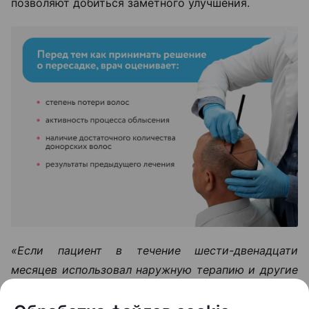
позволяют добиться заметного улучшения.
«Если пациент в течение шести-двенадцати
месяцев использовал наружную терапию и другие
методы лечения, но значимого улучшения не
произошло, тогда можно рассматривать пересадку