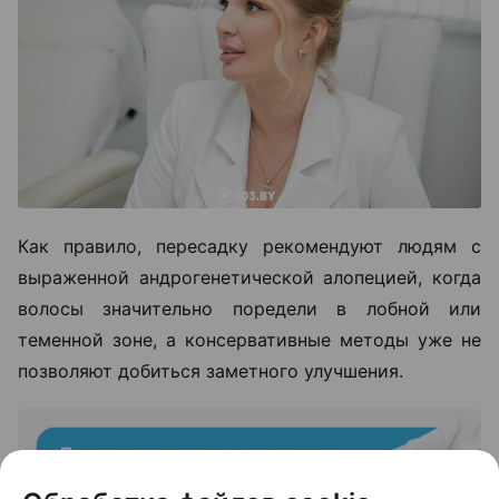
Как правило, пересадку рекомендуют людям с
выраженной андрогенетической алопецией, когда
волосы значительно поредели в лобной или
теменной зоне, а консервативные методы уже не
позволяют добиться заметного улучшения.