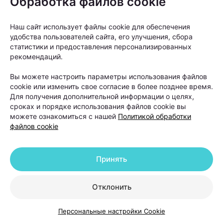
Обработка файлов cookie
Наш сайт использует файлы cookie для обеспечения
удобства пользователей сайта, его улучшения, сбора
статистики и предоставления персонализированных
рекомендаций.
Вы можете настроить параметры использования файлов
cookie или изменить свое согласие в более позднее время.
Для получения дополнительной информации о целях,
сроках и порядке использования файлов cookie вы
можете ознакомиться с нашей
Политикой обработки
«Если пациент в течение шести-двенадцати
файлов cookie
месяцев использовал наружную терапию и другие
методы лечения, но значимого улучшения не
Принять
произошло, тогда можно рассматривать пересадку
волос как следующий этап», —
объясняет Ольга
Отклонить
Кудаленкина.
Персональные настройки Cookie
При этом важно понимать: пересадка