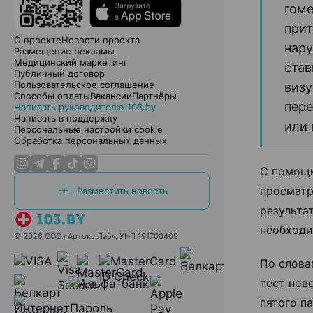
гоме
прит
О проекте
Новости проекта
нару
Размещение рекламы
Медицинский маркетинг
став
Публичный договор
Пользовательское соглашение
визу
Способы оплаты
Вакансии
Партнёры
пере
Написать руководителю 103.by
Написать в поддержку
или 
Персональные настройки cookie
Обработка персональных данных
С помощь
просматр
Разместить новость
результа
необходи
© 2026 ООО «Артокс Лаб», УНП 191700409
По слова
тест нов
пятого п