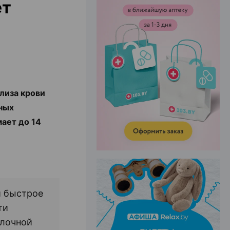
ет
ЭФФЕКТИВНАЯ РЕКЛАМА НА САЙТЕ
лиза крови
ных
мает до 14
й быстрое
ти
елочной