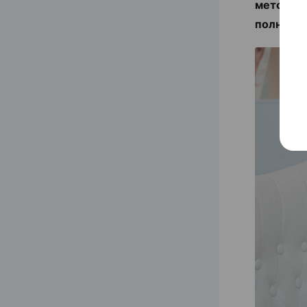
методы 
полность