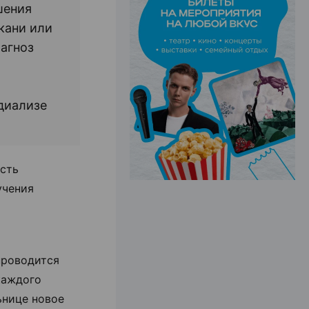
шения
кани или
ЭФФЕКТИВНАЯ РЕКЛАМА НА САЙТЕ
агноз
диализе
сть
учения
проводится
каждого
ьнице новое