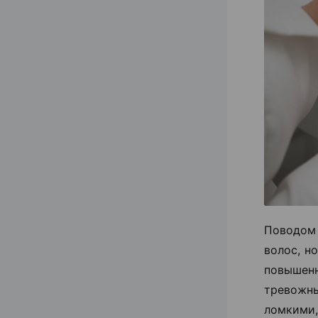
Поводом
волос, н
повышен
тревожн
ломкими,