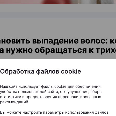
новить выпадение волос: к
а нужно обращаться к трих
.by, 20.07.2026
Обработка файлов cookie
еске остается все больше волос, пробор становит
е советуют то витамины, то шампуни от выпадения,
Наш сайт использует файлы cookie для обеспечения
Д». Но что делать, чтобы действительно решить про
удобства пользователей сайта, его улучшения, сбора
м-косметологом и дерматологом, основателем и р
статистики и предоставления персонализированных
рекомендаций.
 косметологии и дерматологии KODERM (КОД
иной разбираемся, когда стоит обратиться к специ
Вы можете настроить параметры использования файлов