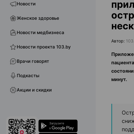
прил
Новости
остр
Женское здоровье
неск
Новости медбизнеса
Автор:
103
Новости проекта 103.by
Приложе
Врачи говорят
пациента
состояни
Подкасты
минут.
Акции и скидки
Остр
сниж
подд