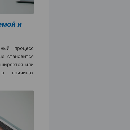
емой и
ный процесс
ше становится
сширяется или
 в причинах