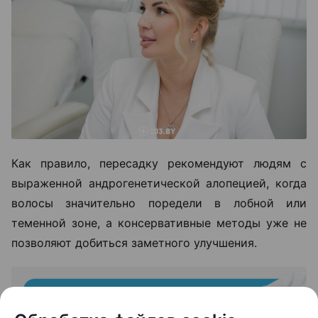
Как правило, пересадку рекомендуют людям с
выраженной андрогенетической алопецией, когда
волосы значительно поредели в лобной или
теменной зоне, а консервативные методы уже не
позволяют добиться заметного улучшения.