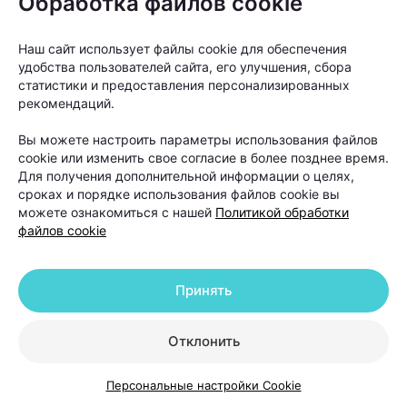
Обработка файлов cookie
Наш сайт использует файлы cookie для обеспечения
удобства пользователей сайта, его улучшения, сбора
статистики и предоставления персонализированных
рекомендаций.
Вы можете настроить параметры использования файлов
cookie или изменить свое согласие в более позднее время.
Для получения дополнительной информации о целях,
сроках и порядке использования файлов cookie вы
можете ознакомиться с нашей
Политикой обработки
«Если пациент в течение шести-двенадцати
файлов cookie
месяцев использовал наружную терапию и другие
методы лечения, но значимого улучшения не
Принять
произошло, тогда можно рассматривать пересадку
волос как следующий этап», —
объясняет Ольга
Отклонить
Кудаленкина.
Персональные настройки Cookie