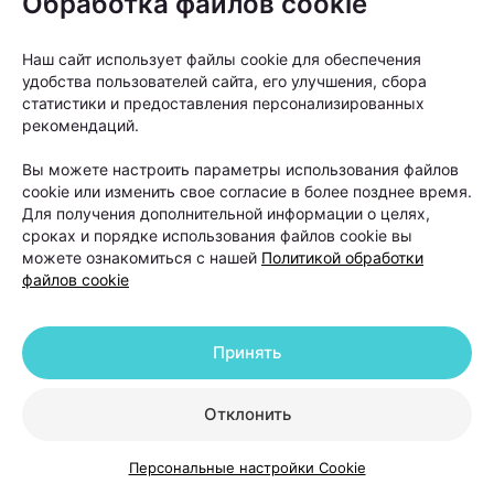
Обработка файлов cookie
Наш сайт использует файлы cookie для обеспечения
удобства пользователей сайта, его улучшения, сбора
статистики и предоставления персонализированных
Как правило, пересадку рекомендуют людям с
рекомендаций.
выраженной андрогенетической алопецией, когда
Вы можете настроить параметры использования файлов
волосы значительно поредели в лобной или
cookie или изменить свое согласие в более позднее время.
Для получения дополнительной информации о целях,
теменной зоне, а консервативные методы уже не
сроках и порядке использования файлов cookie вы
позволяют добиться заметного улучшения.
можете ознакомиться с нашей
Политикой обработки
файлов cookie
Принять
Отклонить
Персональные настройки Cookie