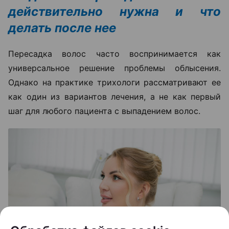
действительно нужна и что
делать после нее
Пересадка волос часто воспринимается как
универсальное решение проблемы облысения.
Однако на практике трихологи рассматривают ее
как один из вариантов лечения, а не как первый
шаг для любого пациента с выпадением волос.