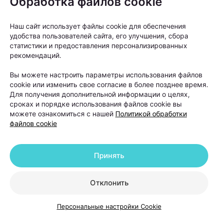
Обработка файлов cookie
андрогенетической алопеции. Она
помогает восстановить густоту волос
Наш сайт использует файлы cookie для обеспечения
в определенных зонах, но сам процесс
удобства пользователей сайта, его улучшения, сбора
статистики и предоставления персонализированных
облысения может продолжаться.
рекомендаций.
Вы можете настроить параметры использования файлов
Именно поэтому после операции работа с
cookie или изменить свое согласие в более позднее время.
волосами не заканчивается. В первые недели
Для получения дополнительной информации о целях,
сроках и порядке использования файлов cookie вы
после пересадки необходимо строго соблюдать
можете ознакомиться с нашей
Политикой обработки
рекомендации хирурга. Обычно пациентам
файлов cookie
советуют:
избегать интенсивных физических нагрузок;
Принять
отказаться от посещения бани и сауны;
Отклонить
не загорать и не находиться долго под
прямыми солнечными лучами;
Персональные настройки Cookie
временно отказаться от агрессивных средств