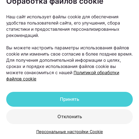
Обработка файлов cookie
«Не всем пациентам сразу нужны
процедуры. Иногда проблему удается
Наш сайт использует файлы cookie для обеспечения
решить с помощью коррекции
удобства пользователей сайта, его улучшения, сбора
дефицитов, лечения сопутствующих
статистики и предоставления персонализированных
рекомендаций.
заболеваний или медикаментозной
терапии. Поэтому план лечения всегда
Вы можете настроить параметры использования файлов
cookie или изменить свое согласие в более позднее время.
составляется индивидуально после
Для получения дополнительной информации о целях,
обследования», —
отмечает Ольга
сроках и порядке использования файлов cookie вы
Кудаленкина.
можете ознакомиться с нашей
Политикой обработки
файлов cookie
Именно поэтому специалисты советуют не тратить
Принять
месяцы на эксперименты с косметическими
средствами, а сначала выяснить причину
Отклонить
выпадения волос. От правильного диагноза во
многом зависит и эффективность дальнейшего
Персональные настройки Cookie
лечения.