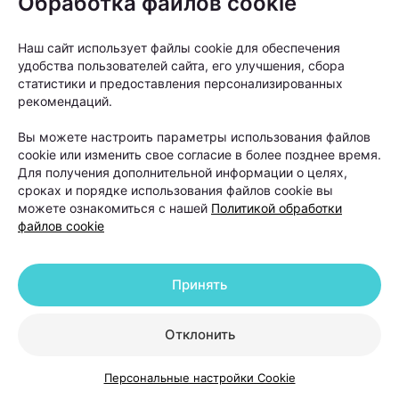
Обработка файлов cookie
Наш сайт использует файлы cookie для обеспечения
удобства пользователей сайта, его улучшения, сбора
статистики и предоставления персонализированных
рекомендаций.
Вы можете настроить параметры использования файлов
cookie или изменить свое согласие в более позднее время.
Для получения дополнительной информации о целях,
сроках и порядке использования файлов cookie вы
можете ознакомиться с нашей
Политикой обработки
файлов cookie
Принять
Как правило, пересадку рекомендуют людям с
выраженной андрогенетической алопецией, когда
Отклонить
волосы значительно поредели в лобной или
теменной зоне, а консервативные методы уже не
Персональные настройки Cookie
позволяют добиться заметного улучшения.